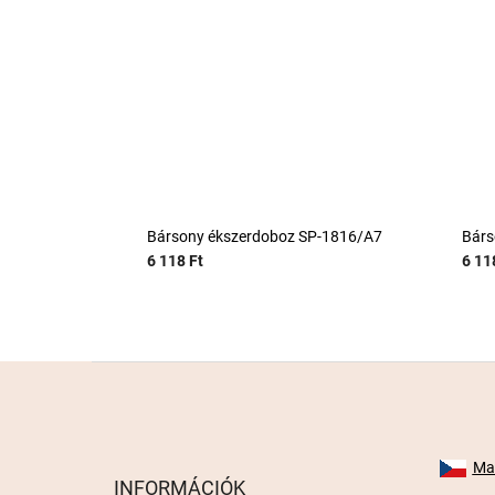
Bársony ékszerdoboz SP-1816/A7
Bárs
6 118 Ft
6 11
L
á
b
l
é
Mab
INFORMÁCIÓK
c