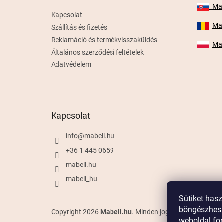
Mab
Kapcsolat
Mab
Szállítás és fizetés
Reklamáció és termékvisszaküldés
Mab
Általános szerződési feltételek
Adatvédelem
Kapcsolat
info
@
mabell.hu
+36 1 445 0659
mabell.hu
mabell_hu
Sütiket has
böngészhess
Copyright 2026
Mabell.hu
. Minden jog fenntartva.
weboldal for