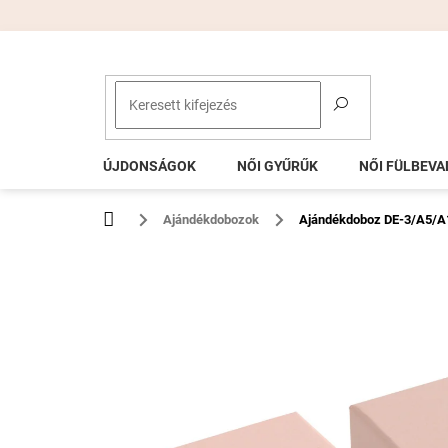
Ugrás
a
fő
tartalomhoz
ÚJDONSÁGOK
NŐI GYŰRŰK
NŐI FÜLBEVA
Kezdőlap
Ajándékdobozok
Ajándékdoboz DE-3/A5/A