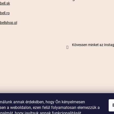
ell.sk
ell.ro
ellshop.pl
Kövessen minket az Inst
ználunk annak érdekében, hogy Ön kényelmesen
en a weboldalon, ezen felül folyamatosan elemezzük a
galmát, hogy javítsuk annak funkcionalitását,