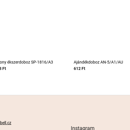
ony ékszerdoboz SP-1816/A3
Ajándékdoboz AN-5/A1/AU
8 Ft
612 Ft
ell.cz
Instagram