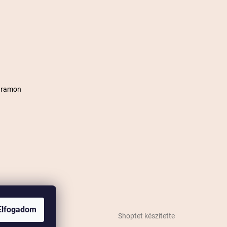
agramon
Elfogadom
Shoptet készítette