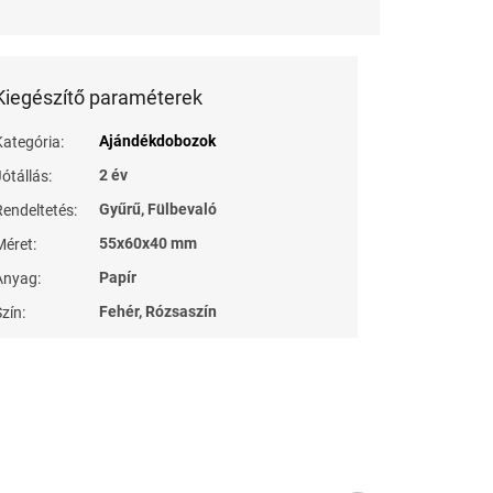
Kiegészítő paraméterek
Ajándékdobozok
Kategória
:
2 év
Jótállás
:
Gyűrű, Fülbevaló
Rendeltetés
:
55x60x40 mm
Méret
:
Papír
Anyag
:
Fehér, Rózsaszín
Szín
: