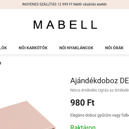
INGYENES SZÁLLÍTÁS 12 999 Ft feletti vásárlás esetén
LÓK
NŐI KARKÖTŐK
NŐI NYAKLÁNCOK
NŐI ÓRÁK
1
Ajándékdoboz DE
A
Nincs értékelés
Ugrás az értékel
termék
980 Ft
átlagos
értékelése
5-
Egységár:
Elegáns doboz gyűrűre vagy fülb
ből
0,0
Raktáron
csillag.