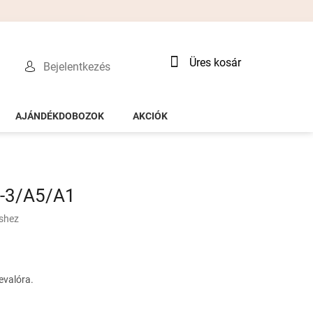
Kosár
Üres kosár
Bejelentkezés
AJÁNDÉKDOBOZOK
AKCIÓK
-3/A5/A1
éshez
evalóra.