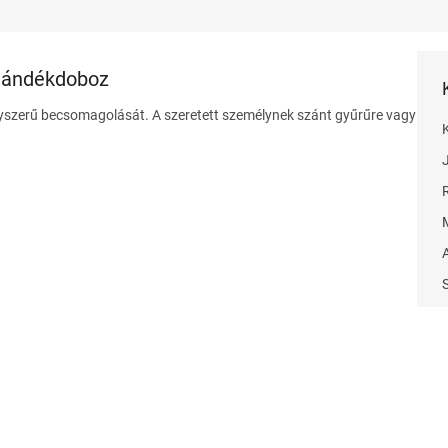
jándékdoboz
gyszerű becsomagolását. A szeretett személynek szánt gyűrűre vagy