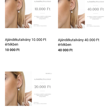
e
é
Akciók
z
k
é
e
s
k
e
l
i
s
t
Ajándékutalvány 10.000 Ft
Ajándékutalvány 40.000 Ft
értékben
értékben
á
10 000 Ft
40 000 Ft
j
a