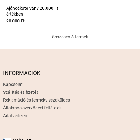
Ajándékutalvány 20.000 Ft
értékben
20 000 Ft
összesen
3
termék
L
i
s
L
t
á
a
b
i
l
INFORMÁCIÓK
r
é
á
Kapcsolat
c
n
Szállítás és fizetés
y
í
Reklamáció és termékvisszaküldés
t
Általános szerződési feltételek
á
Adatvédelem
s
e
l
e