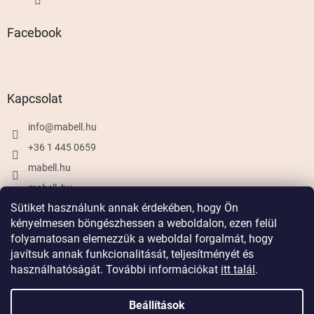
Facebook
Kapcsolat
info
@
mabell.hu
+36 1 445 0659
mabell.hu
mabell_hu
Sütiket használunk annak érdekében, hogy Ön
kényelmesen böngészhessen a weboldalon, ezen felül
folyamatosan elemezzük a weboldal forgalmát, hogy
Shoptet készítette
javítsuk annak funkcionalitását, teljesítményét és
használhatóságát. További információkat
itt talál
.
Copyright 2026
Mabell.hu
. Minden jog fenntartva.
Beállítások