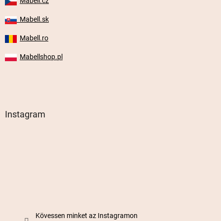
m
Mabell.cz
e
i
Mabell.sk
Mabell.ro
Mabellshop.pl
Instagram
Kövessen minket az Instagramon