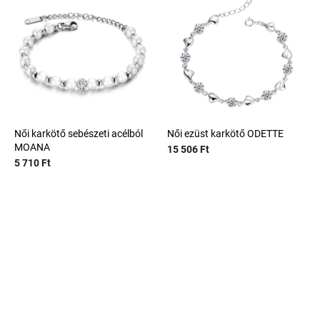
Női karkötő sebészeti acélból
Női ezüst karkötő ODETTE
MOANA
15 506 Ft
5 710 Ft