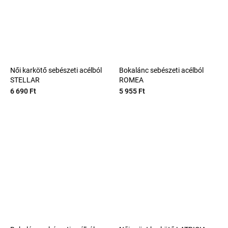
Női karkötő sebészeti acélból
Bokalánc sebészeti acélból
STELLAR
ROMEA
6 690 Ft
5 955 Ft