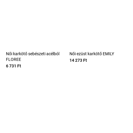
Női karkötő sebészeti acélból
Női ezüst karkötő EMILY
FLOREE
14 273 Ft
6 731 Ft