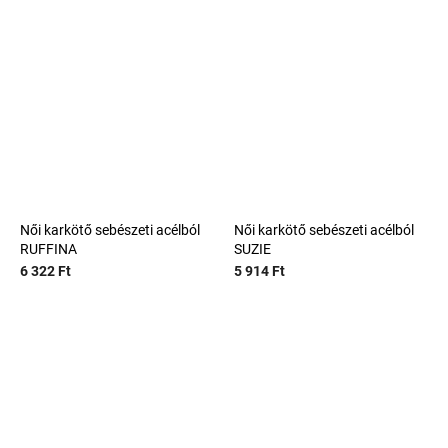
Női karkötő sebészeti acélból
Női karkötő sebészeti acélból
RUFFINA
SUZIE
6 322 Ft
5 914 Ft