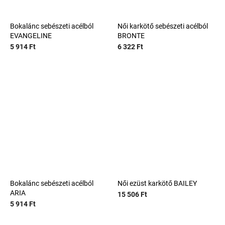
Bokalánc sebészeti acélból
Női karkötő sebészeti acélból
EVANGELINE
BRONTE
5 914 Ft
6 322 Ft
Bokalánc sebészeti acélból
Női ezüst karkötő BAILEY
ARIA
15 506 Ft
5 914 Ft