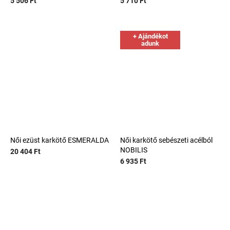
5 506 Ft
5 710 Ft
+ Ajándékot
adunk
Női ezüst karkötő ESMERALDA
Női karkötő sebészeti acélból
NOBILIS
20 404 Ft
6 935 Ft