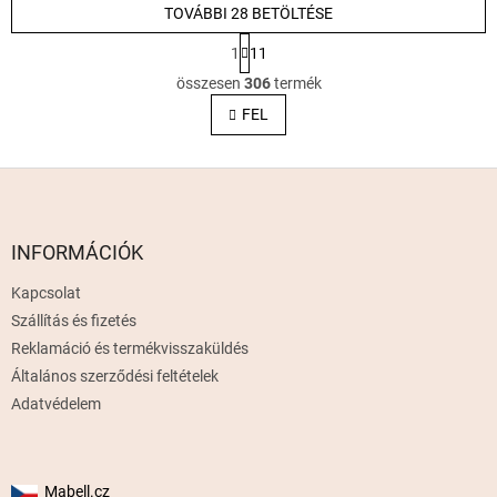
TOVÁBBI 28 BETÖLTÉSE
L
1
11
a
L
p
összesen
306
termék
i
o
s
FEL
z
t
á
s
a
L
i
r
á
á
b
n
l
INFORMÁCIÓK
y
é
í
Kapcsolat
c
t
Szállítás és fizetés
á
s
Reklamáció és termékvisszaküldés
e
Általános szerződési feltételek
l
Adatvédelem
e
m
e
i
Mabell.cz