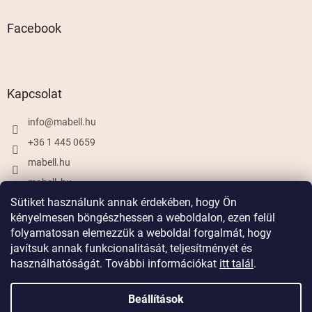
Facebook
Kapcsolat
info
@
mabell.hu
+36 1 445 0659
mabell.hu
mabell_hu
Sütiket használunk annak érdekében, hogy Ön
kényelmesen böngészhessen a weboldalon, ezen felül
folyamatosan elemezzük a weboldal forgalmát, hogy
Shoptet készítette
javítsuk annak funkcionalitását, teljesítményét és
használhatóságát. További információkat
itt talál
.
Copyright 2026
Mabell.hu
. Minden jog fenntartva.
Beállítások