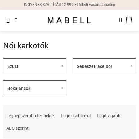
Ugrás
INGYENES SZÁLLÍTÁS 12 999 Ft feletti vásárlás esetén
a
fő
Újdonságok
tartalomhoz
KOS
Női
gyűrűk
Női karkötők
Női
fülbevalók
Ezüst
Sebészeti acélból
Női
karkötők
Bokaláncok
Női
nyakláncok
T
Női
e
Legnépszerűbb termékek
Legolcsóbb elöl
Legdrágább
órák
r
m
ABC szerint
Ajándékdobozok
é