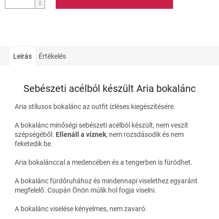
Leírás
Értékelés
Sebészeti acélból készült Aria bokalánc
Aria
stílusos bokalánc az outfit ízléses kiegészítésére.
A bokalánc minőségi sebészeti acélból készült, nem veszít
szépségéből.
Ellenáll a víznek
, nem rozsdásodik és nem
feketedik be.
Aria
bokalánccal a medencében és a tengerben is fürödhet.
A bokalánc fürdőruhához és mindennapi viselethez egyaránt
megfelelő. Csupán Önön múlik hol fogja viselni.
A bokalánc viselése kényelmes, nem zavaró.