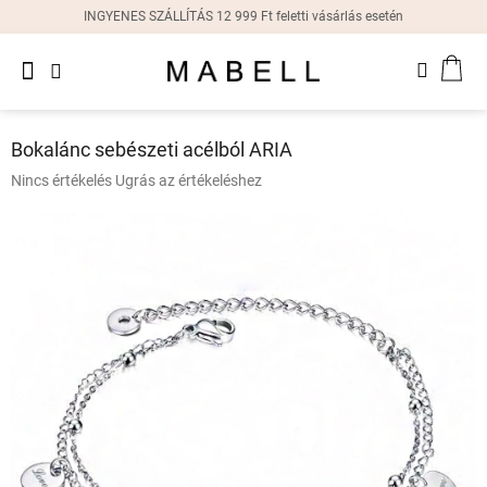
Ugrás
INGYENES SZÁLLÍTÁS 12 999 Ft feletti vásárlás esetén
a
fő
Újdonságok
tartalomhoz
KOS
Női
gyűrűk
Bokalánc sebészeti acélból ARIA
Női
A
Nincs értékelés
Ugrás az értékeléshez
fülbevalók
termék
átlagos
értékelése
Női
karkötők
5-
ből
0,0
Női
csillag.
nyakláncok
Női
órák
Ajándékdobozok