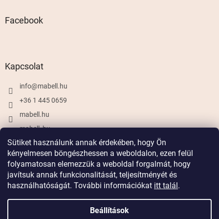
Facebook
Kapcsolat
info
@
mabell.hu
+36 1 445 0659
mabell.hu
mabell_hu
Sütiket használunk annak érdekében, hogy Ön
kényelmesen böngészhessen a weboldalon, ezen felül
folyamatosan elemezzük a weboldal forgalmát, hogy
Shoptet készítette
javítsuk annak funkcionalitását, teljesítményét és
használhatóságát. További információkat
itt talál
.
Copyright 2026
Mabell.hu
. Minden jog fenntartva.
Beállítások