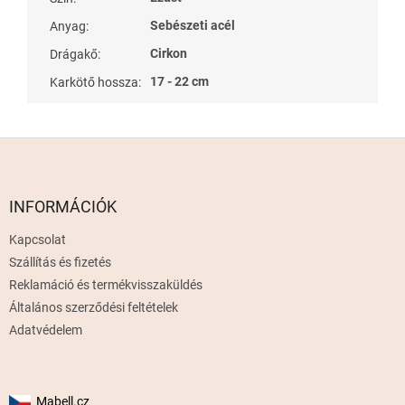
Sebészeti acél
Anyag
:
Cirkon
Drágakő
:
17 - 22 cm
Karkötő hossza
:
L
á
b
l
INFORMÁCIÓK
é
Kapcsolat
c
Szállítás és fizetés
Reklamáció és termékvisszaküldés
Általános szerződési feltételek
Adatvédelem
Mabell.cz