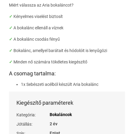
Miért válassza az Aria bokaláncot?
✓
Kényelmes viselést biztosít
✓
A bokalánc ellenáll a víznek
✓
A bokalánc csodás fényű
✓
Bokalánc, amellyel barátait és hódolóit is lenyűgözi
✓
Minden nő számára tökéletes kiegészítő
A csomag tartalma:
1x Sebészeti acélból készült Aria bokalánc
Kiegészítő paraméterek
Bokaláncok
Kategória
:
2 év
Jótállás
:
Ezüst
Szín
: