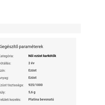
Kiegészítő paraméterek
Női ezüst karkötők
Kategória
:
2 év
Jótállás
:
Ezüst
Szín
:
Ezüst
Anyag
:
925/1000
Ezüst tisztasága
:
5,6 g
Súly
:
Platina bevonatú
elületi kezelés
: