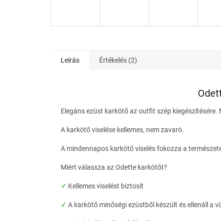
Leírás
Értékelés (2)
Odett
Elegáns ezüst karkötő az outfit szép kiegészítésére.
A karkötő viselése kellemes, nem zavaró.
A mindennapos karkötő viselés fokozza a természete
Miért válassza az Odette karkötőt?
✓
Kellemes viselést biztosít
✓
A karkötő minőségi ezüstből készült és ellenáll a v