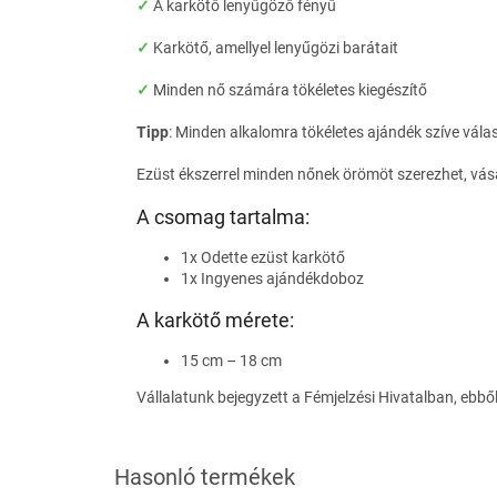
✓
A karkötő lenyűgöző fényű
✓
Karkötő, amellyel lenyűgözi barátait
✓
Minden nő számára tökéletes kiegészítő
Tipp
: Minden alkalomra tökéletes ajándék szíve vála
Ezüst ékszerrel minden nőnek örömöt szerezhet, vásá
A csomag tartalma:
1x Odette ezüst karkötő
1x Ingyenes ajándékdoboz
A karkötő mérete:
15 cm – 18 cm
Vállalatunk bejegyzett a Fémjelzési Hivatalban, ebbő