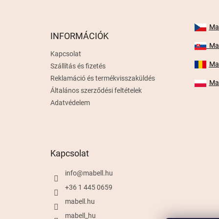
b
l
é
Mab
INFORMÁCIÓK
c
Mab
Kapcsolat
Mab
Szállítás és fizetés
Reklamáció és termékvisszaküldés
Mab
Általános szerződési feltételek
Adatvédelem
Kapcsolat
info
@
mabell.hu
+36 1 445 0659
mabell.hu
mabell_hu