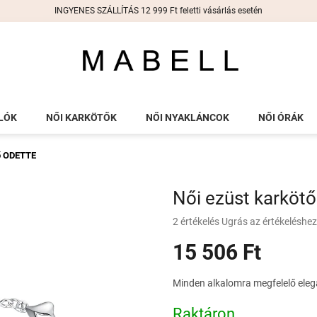
INGYENES SZÁLLÍTÁS 12 999 Ft feletti vásárlás esetén
LÓK
NŐI KARKÖTŐK
NŐI NYAKLÁNCOK
NŐI ÓRÁK
tő ODETTE
Női ezüst karköt
A
2 értékelés
Ugrás az értékeléshez
termék
15 506 Ft
átlagos
értékelése
5-
Egységár:
Minden alkalomra megfelelő eleg
ből
5,0
Raktáron
csillag.