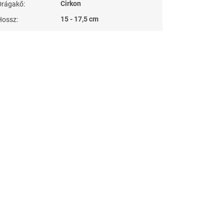
Cirkon
Drágakő
:
15 - 17,5 cm
Hossz
: