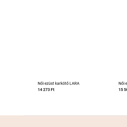
Női ezüst karkötő LARA
Női 
14 273 Ft
15 5
L
á