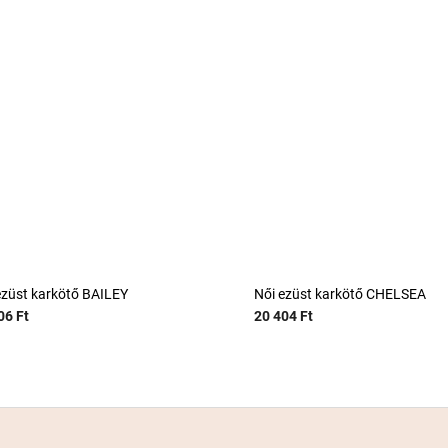
ezüst karkötő BAILEY
Női ezüst karkötő CHELSEA
06 Ft
20 404 Ft