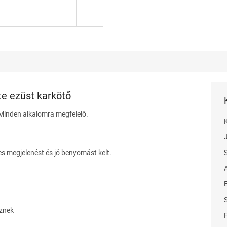
e ezüst karkötő
 Minden alkalomra megfelelő.
s megjelenést és jó benyomást kelt.
íznek
F