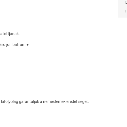
sztottjának.
roljon bátran. ♥
l kifolyólag garantáljuk a nemesfémek eredetiségét.