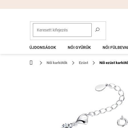
Ugrás
a
fő
tartalomhoz
ÚJDONSÁGOK
NŐI GYŰRŰK
NŐI FÜLBEVA
Kezdőlap
Női karkötők
Ezüst
Női ezüst karkö