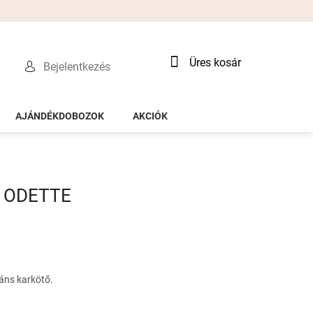
Kosár
Üres kosár
Bejelentkezés
AJÁNDÉKDOBOZOK
AKCIÓK
ő ODETTE
áns karkötő.