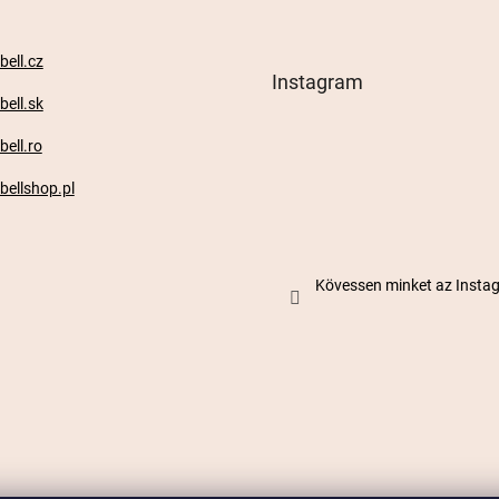
ell.cz
Instagram
ell.sk
ell.ro
ellshop.pl
Kövessen minket az Inst