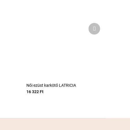
Következő
termék
Női ezüst karkötő LATRICIA
16 322 Ft