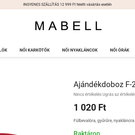
INGYENES SZÁLLÍTÁS 12 999 Ft feletti vásárlás esetén
LÓK
NŐI KARKÖTŐK
NŐI NYAKLÁNCOK
NŐI ÓRÁK
Ajándékdoboz F-
A
Nincs értékelés
Ugrás az értékel
termék
1 020 Ft
átlagos
értékelése
5-
Egységár:
Fülbevalóra, gyűrűre, nyakláncra
ből
0,0
Raktáron
csillag.