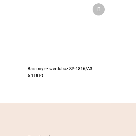
Következő
termék
Bársony ékszerdoboz SP-1816/A3
6 118 Ft