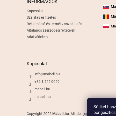
INFORMÁCIÓK
c
Mab
Kapcsolat
Mab
Szállítás és fizetés
Reklamáció és termékvisszaküldés
Mab
Általános szerződési feltételek
Adatvédelem
Kapcsolat
info
@
mabell.hu
+36 1 445 0659
mabell.hu
mabell_hu
Sütiket has
böngészhess
Copyright 2026
Mabell.hu
. Minden jog fenntartva.