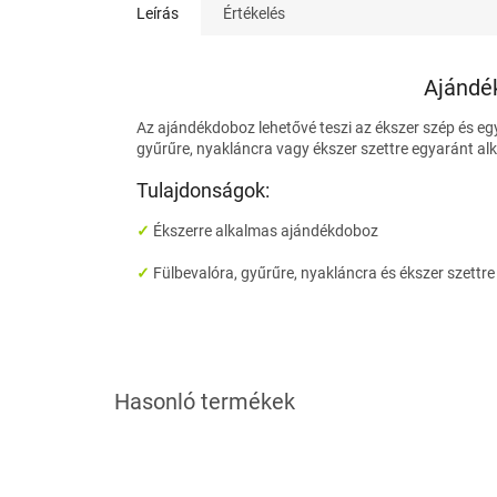
Leírás
Értékelés
Ajándé
Az ajándékdoboz lehetővé teszi az ékszer szép és e
gyűrűre, nyakláncra vagy ékszer szettre egyaránt al
Tulajdonságok:
✓
Ékszerre alkalmas ajándékdoboz
✓
Fülbevalóra, gyűrűre, nyakláncra és ékszer szettr