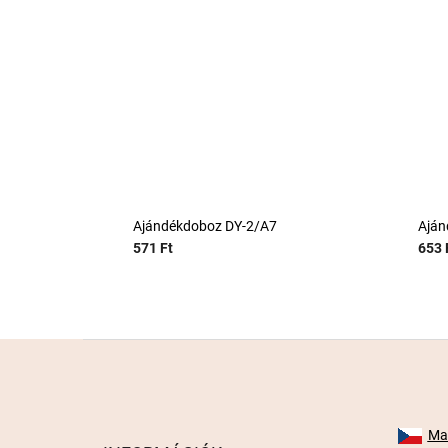
Ajándékdoboz DY-2/A7
Aján
571 Ft
653 
L
á
b
l
é
Mab