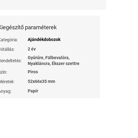
Kiegészítő paraméterek
Ajándékdobozok
Kategória
:
2 év
Jótállás
:
Gyűrűre, Fülbevalóra,
Rendeltetés
:
Nyakláncra, Ékszer szettre
Piros
Szín
:
52x66x35 mm
Méretek
:
Papír
Anyag
: