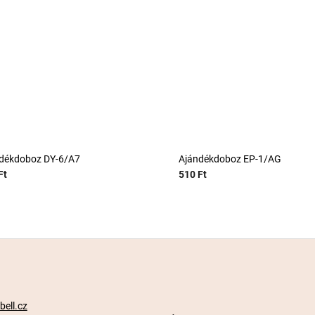
dékdoboz DY-6/A7
Ajándékdoboz EP-1/AG
Ft
510 Ft
ell.cz