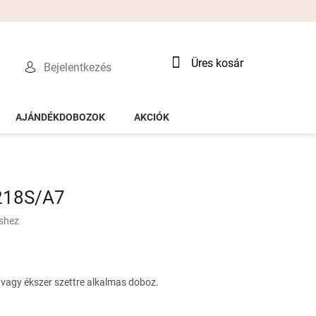
Kosár
Üres kosár
Bejelentkezés
AJÁNDÉKDOBOZOK
AKCIÓK
218S/A7
éshez
 vagy ékszer szettre alkalmas doboz.