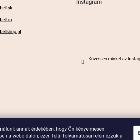
Instagram
ell.sk
ell.ro
ellshop.pl
Kövessen minket az Inst
ználunk annak érdekében, hogy Ön kényelmesen
en a weboldalon, ezen felül folyamatosan elemezzük a