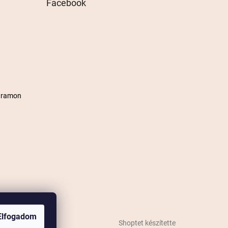
Facebook
agramon
Elfogadom
Shoptet készítette