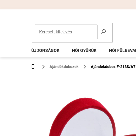
Ugrás
a
fő
tartalomhoz
ÚJDONSÁGOK
NŐI GYŰRŰK
NŐI FÜLBEVA
Kezdőlap
Ajándékdobozok
Ajándékdoboz F-218S/A7