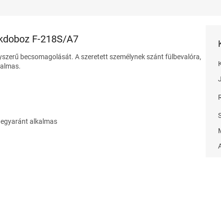
kdoboz F-218S/A7
gyszerű becsomagolását. A szeretett személynek szánt fülbevalóra,
kalmas.
e egyaránt alkalmas