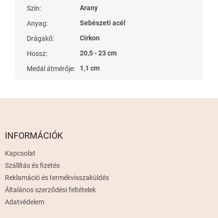
Arany
Szín
:
Sebészeti acél
Anyag
:
Cirkon
Drágakő
:
20,5 - 23 cm
Hossz
:
1,1 cm
Medál átmérője
:
L
á
b
l
INFORMÁCIÓK
é
Kapcsolat
c
Szállítás és fizetés
Reklamáció és termékvisszaküldés
Általános szerződési feltételek
Adatvédelem