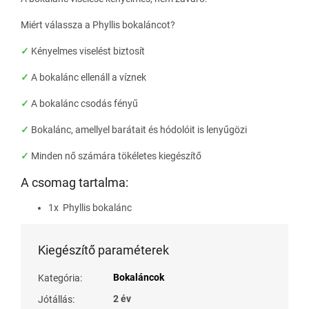
Miért válassza a Phyllis bokaláncot?
✓
Kényelmes viselést biztosít
✓
A bokalánc ellenáll a víznek
✓
A bokalánc csodás fényű
✓
Bokalánc, amellyel barátait és hódolóit is lenyűgözi
✓
Minden nő számára tökéletes kiegészítő
A csomag tartalma:
1x Phyllis bokalánc
Kiegészítő paraméterek
Bokaláncok
Kategória
:
2 év
Jótállás
: