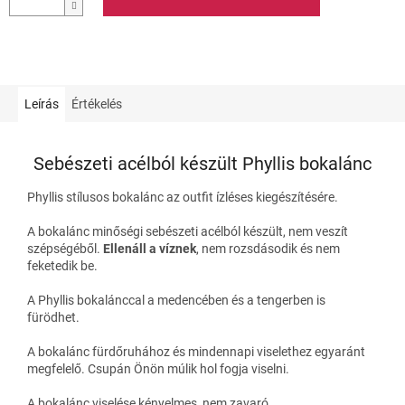
Leírás
Értékelés
Sebészeti acélból készült Phyllis bokalánc
Phyllis stílusos bokalánc az outfit ízléses kiegészítésére.
A bokalánc minőségi sebészeti acélból készült, nem veszít
szépségéből.
Ellenáll a víznek
, nem rozsdásodik és nem
feketedik be.
A Phyllis
bokalánccal a medencében és a tengerben is
fürödhet.
A bokalánc fürdőruhához és mindennapi viselethez egyaránt
megfelelő. Csupán Önön múlik hol fogja viselni.
A bokalánc viselése kényelmes, nem zavaró.