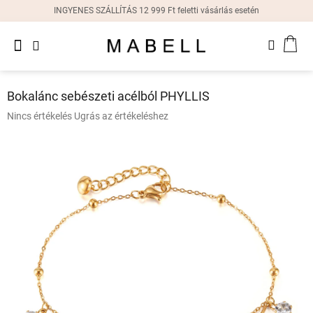
Ugrás
INGYENES SZÁLLÍTÁS 12 999 Ft feletti vásárlás esetén
a
fő
Újdonságok
tartalomhoz
KOS
Női
gyűrűk
Bokalánc sebészeti acélból PHYLLIS
Női
A
Nincs értékelés
Ugrás az értékeléshez
fülbevalók
termék
átlagos
értékelése
Női
karkötők
5-
ből
0,0
Női
csillag.
nyakláncok
Női
órák
Ajándékdobozok