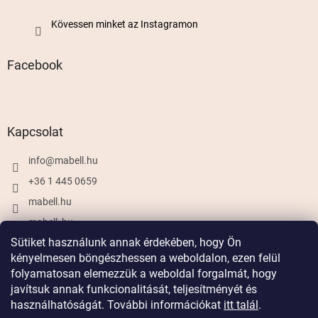
Kövessen minket az Instagramon
Facebook
Kapcsolat
info
@
mabell.hu
+36 1 445 0659
mabell.hu
mabell_hu
Sütiket használunk annak érdekében, hogy Ön
kényelmesen böngészhessen a weboldalon, ezen felül
folyamatosan elemezzük a weboldal forgalmát, hogy
Shoptet készítette
javítsuk annak funkcionalitását, teljesítményét és
használhatóságát. További információkat
itt talál
.
Copyright 2026
Mabell.hu
. Minden jog fenntartva.