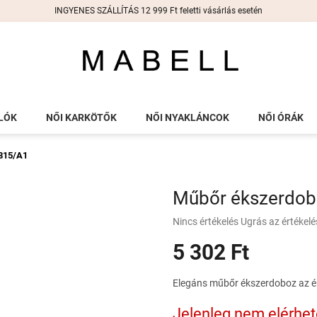
INGYENES SZÁLLÍTÁS 12 999 Ft feletti vásárlás esetén
LÓK
NŐI KARKÖTŐK
NŐI NYAKLÁNCOK
NŐI ÓRÁK
815/A1
Műbőr ékszerdob
A
Nincs értékelés
Ugrás az értékel
termék
5 302 Ft
átlagos
értékelése
5-
Egységár:
Elegáns műbőr ékszerdoboz az éks
ből
0,0
Jelenleg nem elérhe
csillag.