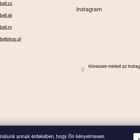
ell.cz
Instagram
ell.sk
ell.ro
ellshop.pl
Kövessen minket az Inst
ználunk annak érdekében, hogy Ön kényelmesen