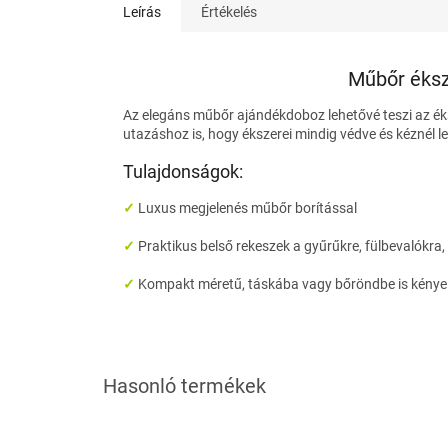
Leírás
Értékelés
Műbőr éks
Az elegáns műbőr ajándékdoboz lehetővé teszi az é
utazáshoz is, hogy ékszerei mindig védve és kéznél 
Tulajdonságok:
✓
Luxus megjelenés műbőr borítással
✓
Praktikus belső rekeszek a gyűrűkre, fülbevalókra
✓
Kompakt méretű, táskába vagy bőröndbe is kénye