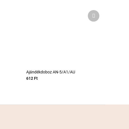
Következő
termék
Ajándékdoboz AN-5/A1/AU
612 Ft