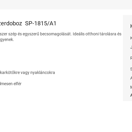
zerdoboz
SP-1815/A1
kszer szép és egyszerű becsomagolását.
Ideális otthoni tárolásra és
legyenek.
, karkötőkre vagy nyakláncokra
lmesen elfér