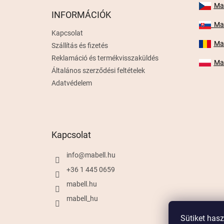
é
Mab
INFORMÁCIÓK
c
Mab
Kapcsolat
Mab
Szállítás és fizetés
Reklamáció és termékvisszaküldés
Mab
Általános szerződési feltételek
Adatvédelem
Kapcsolat
info
@
mabell.hu
+36 1 445 0659
mabell.hu
mabell_hu
Sütiket has