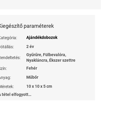
Kiegészítő paraméterek
Ajándékdobozok
Kategória
:
2 év
Jótállás
:
Gyűrűre, Fülbevalóra,
Rendeltetés
:
Nyakláncra, Ékszer szettre
Fehér
Szín
:
Műbőr
Anyag
:
10 x 10 x 5 cm
Méretek
:
A tétel elfogyott…