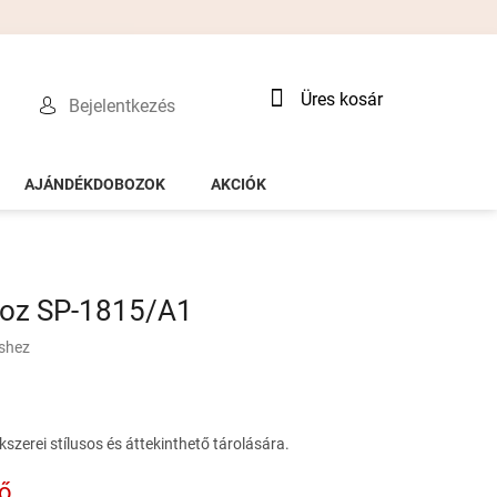
Kosár
Üres kosár
Bejelentkezés
AJÁNDÉKDOBOZOK
AKCIÓK
oz SP-1815/A1
éshez
zerei stílusos és áttekinthető tárolására.
tő