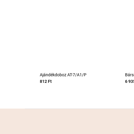
Ajándékdoboz AT-7/A1/P
Bárs
812 Ft
6 93
L
á
b
l