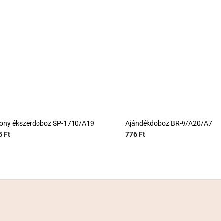
ony ékszerdoboz SP-1710/A19
Ajándékdoboz BR-9/A20/A7
5 Ft
776 Ft