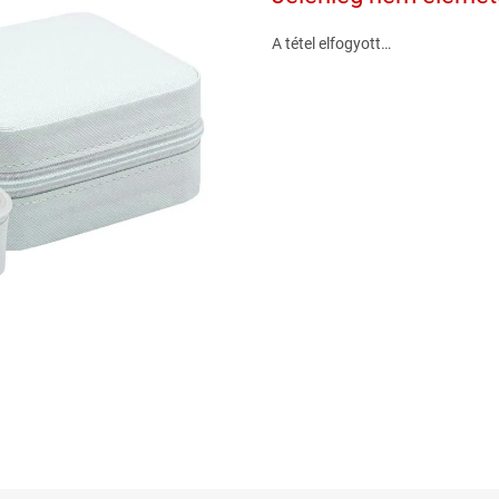
A tétel elfogyott…