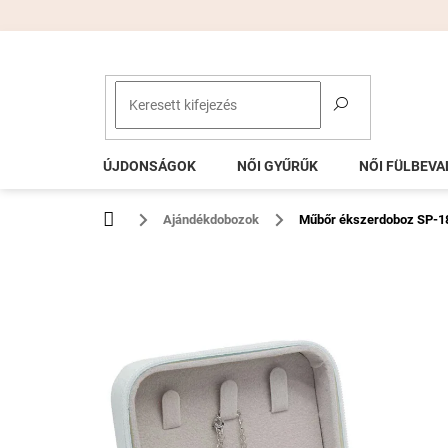
Ugrás
a
fő
tartalomhoz
ÚJDONSÁGOK
NŐI GYŰRŰK
NŐI FÜLBEVA
Kezdőlap
Ajándékdobozok
Műbőr ékszerdoboz SP-1