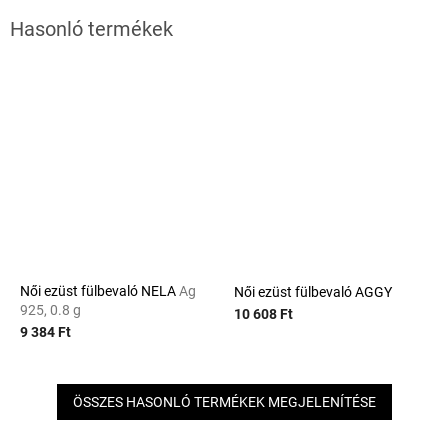
Női ezüst fülbevaló NELA
Ag
Női ezüst fülbevaló AGGY
925, 0.8 g
10 608 Ft
9 384 Ft
ÖSSZES HASONLÓ TERMÉKEK MEGJELENÍTÉSE