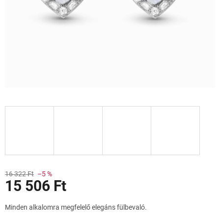
Akciók
16 322 Ft
–5 %
15 506 Ft
Egységár:
Minden alkalomra megfelelő elegáns fülbevaló.