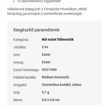
1x Ajándékdoboz ingyenesen
Vállalatunk bejegyzett a Fémjelzési Hivatalban, ebből
kifolyólag garantáljuk a nemesfémek eredetiségét.
Kiegészítő paraméterek
Női ezüst fülbevalók
Kategória
:
2 év
Jótállás
:
Ezüst
Szín
:
Ezüst
Anyag
:
925/1000
Ezüst tisztasága
:
Ródium bevonatú
Felületi kezelés
:
Szintetikus holdkő, cirkon
Drágakő
:
0,7 g
Súly
:
0,8 x 0,8 cm
Méret
: