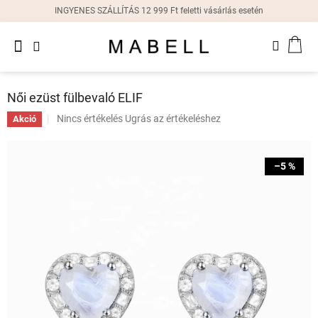
Ugrás
INGYENES SZÁLLÍTÁS 12 999 Ft feletti vásárlás esetén
a
fő
Újdonságok
tartalomhoz
KOS
Női
gyűrűk
Női ezüst fülbevaló ELIF
Női
A
Nincs értékelés
Ugrás az értékeléshez
Akció
fülbevalók
termék
átlagos
értékelése
Női
–5 %
karkötők
5-
ből
0,0
Női
csillag.
nyakláncok
Női
órák
Ajándékdobozok