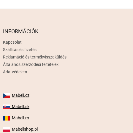
L
á
b
l
INFORMÁCIÓK
é
Kapcsolat
c
Szállítás és fizetés
Reklamáció és termékvisszaküldés
Általános szerződési feltételek
Adatvédelem
Mabell.cz
Mabell.sk
Mabell.ro
Mabellshop.pl