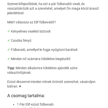
Szemei kifejezőbbek, ha ezt a pár fülbevalót viseli, és
visszatükrözik azt a szeretetet, amelyet Ön maga körül áraszt
jelenlétével.
Miért válassza az Elif fülbevalót?
✓
Kényelmes viselést biztosít
✓
Csodás fényű
✓
Fülbevaló, amellyel le fogja nyűgözni barátait
✓
Minden nő számára tökéletes kiegészítő
Tipp
: Minden alkalomra tökéletes ajándék szíve
választottjának.
Ezüst ékszerrel minden nőnek örömöt szerezhet, vásároljon
bátran. ♥
A csomag tartalma:
1 Pár Elif ezüst fülbevaló