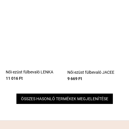
Női ezüst fülbevaló LENKA
Női ezüst fülbevaló JACEE
11 016 Ft
9 669 Ft
ÖSSZES HASONLÓ TERMÉKEK MEGJELENÍTÉSE
L