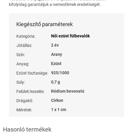
kifolyólag garantáljuk a nemesfémek eredetiségét.
Kiegészítő paraméterek
Női ezüst fülbevalók
Kategória
:
2 év
Jótállás
:
Arany
Szín
:
Ezüst
Anyag
:
925/1000
Ezüst tisztasága
:
0,7 g
Súly
:
Ródium bevonatú
Felületi kezelés
:
Cirkon
Drágakő
:
1 x 1 cm
Méretek
: