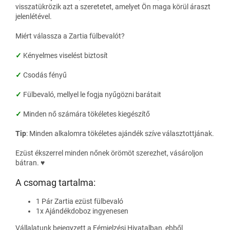
visszatükrözik azt a szeretetet, amelyet Ön maga körül áraszt
jelenlétével.
Miért válassza a Zartia fülbevalót?
✓
Kényelmes viselést biztosít
✓
Csodás fényű
✓
Fülbevaló, mellyel le fogja nyűgözni barátait
✓
Minden nő számára tökéletes kiegészítő
Tip
:
Minden alkalomra tökéletes ajándék szíve választottjának.
Ezüst ékszerrel minden nőnek örömöt szerezhet, vásároljon
bátran. ♥
A csomag tartalma:
1 Pár Zartia ezüst fülbevaló
1x
Ajándékdoboz ingyenesen
Vállalatunk bejegyzett a Fémjelzési Hivatalban, ebből