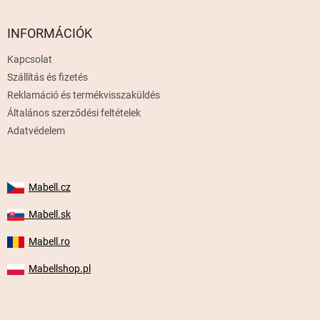
á
b
l
INFORMÁCIÓK
é
Kapcsolat
c
Szállítás és fizetés
Reklamáció és termékvisszaküldés
Általános szerződési feltételek
Adatvédelem
Mabell.cz
Mabell.sk
Mabell.ro
Mabellshop.pl