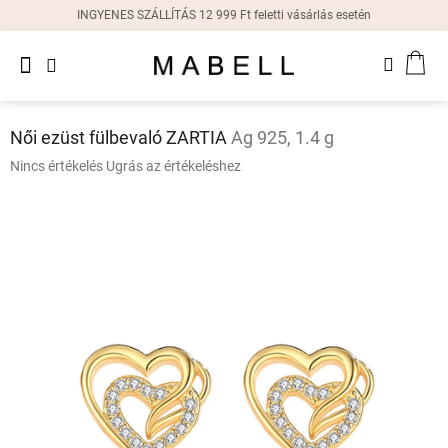
Ugrás
INGYENES SZÁLLÍTÁS 12 999 Ft feletti vásárlás esetén
a
fő
Újdonságok
tartalomhoz
KOS
Női
gyűrűk
Női ezüst fülbevaló ZARTIA
Ag 925, 1.4 g
Női
A
Nincs értékelés
Ugrás az értékeléshez
fülbevalók
termék
átlagos
értékelése
Női
karkötők
5-
ből
0,0
Női
csillag.
nyakláncok
Női
órák
Ajándékdobozok