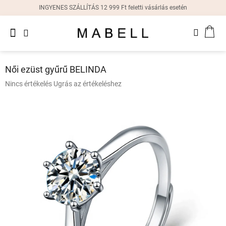
Ugrás
INGYENES SZÁLLÍTÁS 12 999 Ft feletti vásárlás esetén
a
fő
Újdonságok
tartalomhoz
KOS
Női
gyűrűk
Női ezüst gyűrű BELINDA
Női
A
Nincs értékelés
Ugrás az értékeléshez
fülbevalók
termék
átlagos
értékelése
Női
karkötők
5-
ből
0,0
Női
csillag.
nyakláncok
Női
órák
Ajándékdobozok