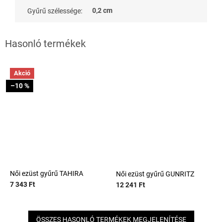
0,2 cm
Gyűrű szélessége
:
Akció
–10 %
Női ezüst gyűrű TAHIRA
Női ezüst gyűrű GUNRITZ
7 343 Ft
12 241 Ft
ÖSSZES HASONLÓ TERMÉKEK MEGJELENÍTÉSE