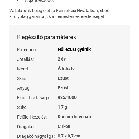
1x Ajándékdoboz
Vállalatunk bejegyzett a Fémjelzési Hivatalban, ebből
kifolyólag garantáljuk a nemesfémek eredetiségét.
Kiegészítő paraméterek
Női ezüst gyűrűk
Kategória
:
2 év
Jótállás
:
Állítható
Méret
:
Ezüst
Szín
:
Ezüst
Anyag
:
925/1000
Ezüst tisztasága
:
1,7 g
Súly
:
Ródium bevonatú
Felületi kezelés
:
Cirkon
Drágakő
:
0,7 x 0,7 cm
Drágakő nagysága
: