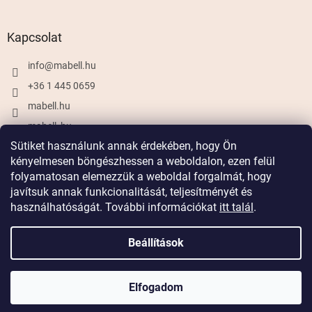
Kapcsolat
info
@
mabell.hu
+36 1 445 0659
mabell.hu
mabell_hu
Sütiket használunk annak érdekében, hogy Ön
kényelmesen böngészhessen a weboldalon, ezen felül
folyamatosan elemezzük a weboldal forgalmát, hogy
Shoptet készítette
javítsuk annak funkcionalitását, teljesítményét és
használhatóságát. További információkat
itt talál
.
Copyright 2026
Mabell.hu
. Minden jog fenntartva.
Beállítások
Szállítás 899 Ft-tól,
12 999 Ft felett ingyenes szállítás
Elfogadom
14 nap az áru visszaküldésére az ok megadása nélkül