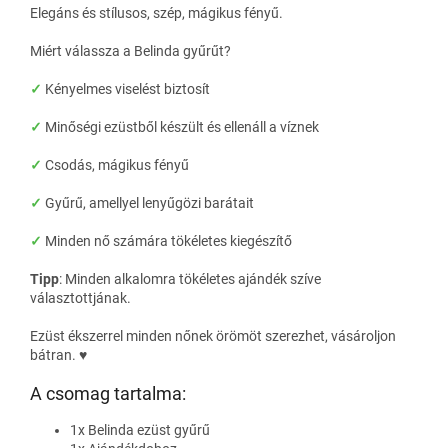
Elegáns és stílusos, szép, mágikus fényű.
Miért válassza a Belinda gyűrűt?
✓
Kényelmes viselést biztosít
✓
Minőségi ezüstből készült és ellenáll a víznek
✓
Csodás, mágikus fényű
✓
Gyűrű, amellyel lenyűgözi barátait
✓
Minden nő számára tökéletes kiegészítő
Tipp
: Minden alkalomra tökéletes ajándék szíve
választottjának.
Ezüst ékszerrel minden nőnek örömöt szerezhet, vásároljon
bátran. ♥
A csomag tartalma:
1x Belinda ezüst gyűrű