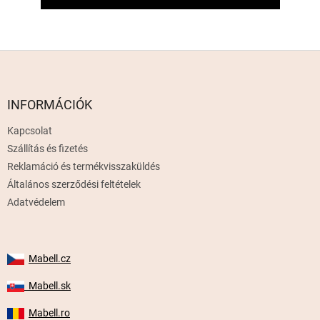
L
á
b
l
INFORMÁCIÓK
é
Kapcsolat
c
Szállítás és fizetés
Reklamáció és termékvisszaküldés
Általános szerződési feltételek
Adatvédelem
Mabell.cz
Mabell.sk
Mabell.ro