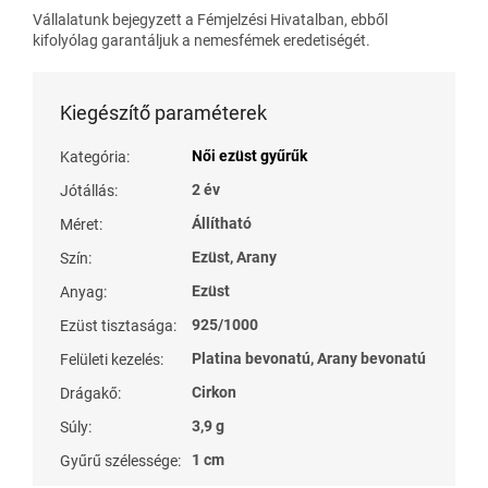
Vállalatunk bejegyzett a Fémjelzési Hivatalban, ebből
kifolyólag garantáljuk a nemesfémek eredetiségét.
Kiegészítő paraméterek
Női ezüst gyűrűk
Kategória
:
2 év
Jótállás
:
Állítható
Méret
:
Ezüst, Arany
Szín
:
Ezüst
Anyag
:
925/1000
Ezüst tisztasága
:
Platina bevonatú, Arany bevonatú
Felületi kezelés
:
Cirkon
Drágakő
:
3,9 g
Súly
:
1 cm
Gyűrű szélessége
: