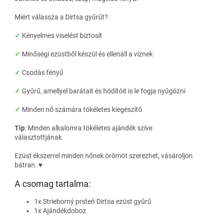
Miért válassza a Dirtsa gyűrűt?
✓
Kényelmes viselést biztosít
✓
Minőségi ezüstből készül és ellenáll a víznek
✓
Csodás fényű
✓
Gyűrű, amellyel barátait és hódítóit is le fogja nyűgözni
✓
Minden nő számára tökéletes kiegészítő
Tip
: Minden alkalomra tökéletes ajándék szíve
választottjának.
Ezüst ékszerrel minden nőnek örömöt szerezhet, vásároljon
bátran. ♥
A csomag tartalma:
1x Strieborný prsteň Dirtsa ezüst gyűrű
1x Ajándékdoboz