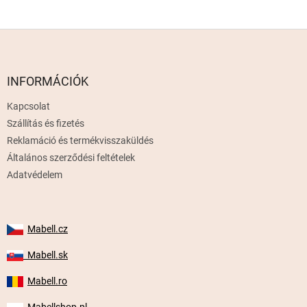
L
á
b
l
INFORMÁCIÓK
é
Kapcsolat
c
Szállítás és fizetés
Reklamáció és termékvisszaküldés
Általános szerződési feltételek
Adatvédelem
Mabell.cz
Mabell.sk
Mabell.ro
Mabellshop.pl