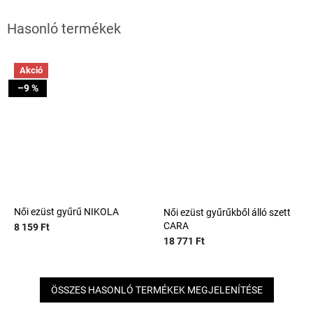
Akció
–9 %
Női ezüst gyűrű NIKOLA
Női ezüst gyűrűkből álló szett
CARA
8 159 Ft
18 771 Ft
ÖSSZES HASONLÓ TERMÉKEK MEGJELENÍTÉSE