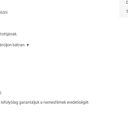
gözni
tottjának.
roljon bátran. ♥
ó
l kifolyólag garantáljuk a nemesfémek eredetiségét.