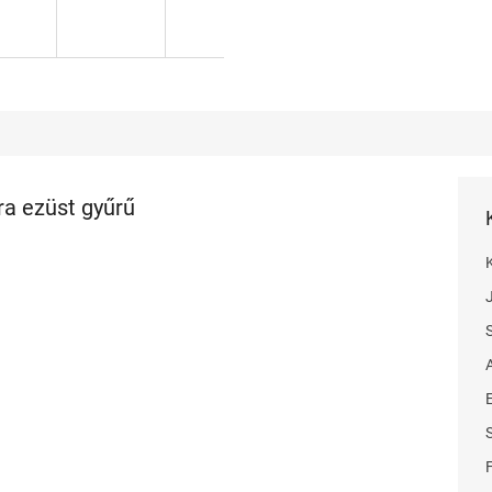
ra ezüst gyűrű
F