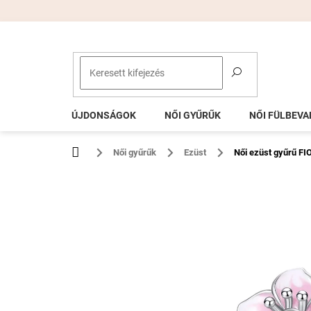
Ugrás
a
fő
tartalomhoz
ÚJDONSÁGOK
NŐI GYŰRŰK
NŐI FÜLBEVA
Kezdőlap
Női gyűrűk
Ezüst
Női ezüst gyűrű F