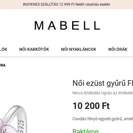
INGYENES SZÁLLÍTÁS 12 999 Ft feletti vásárlás esetén
LÓK
NŐI KARKÖTŐK
NŐI NYAKLÁNCOK
NŐI ÓRÁK
IORA
Női ezüst gyűrű 
A
Nincs értékelés
Ugrás az értékel
termék
10 200 Ft
átlagos
értékelése
5-
Egységár:
Csodás fényű egyedi gyűrű, amely
ből
0,0
Raktáron
csillag.