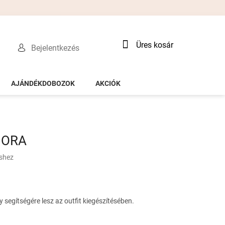
Kosár
Üres kosár
Bejelentkezés
AJÁNDÉKDOBOZOK
AKCIÓK
FIORA
éshez
 segítségére lesz az outfit kiegészítésében.