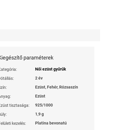
Kiegészítő paraméterek
Női ezüst gyűrűk
Kategória
:
2 év
Jótállás
:
Ezüst, Fehér, Rózsaszín
Szín
:
Ezüst
Anyag
:
925/1000
Ezüst tisztasága
:
1,9 g
Súly
:
Platina bevonatú
elületi kezelés
: