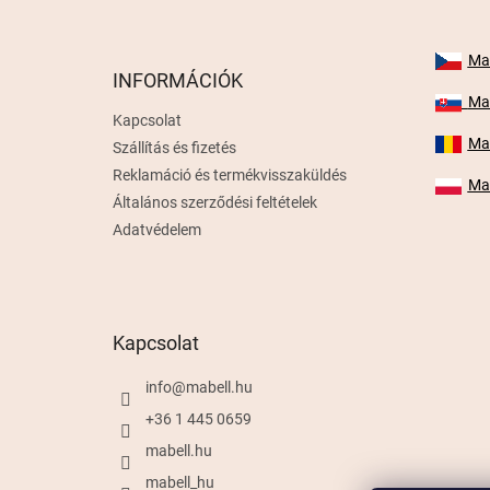
b
l
é
Mab
INFORMÁCIÓK
c
Mab
Kapcsolat
Mab
Szállítás és fizetés
Reklamáció és termékvisszaküldés
Mab
Általános szerződési feltételek
Adatvédelem
Kapcsolat
info
@
mabell.hu
+36 1 445 0659
mabell.hu
mabell_hu