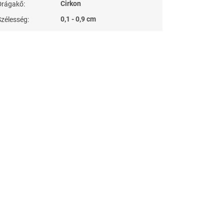
Cirkon
Drágakő
:
0,1 - 0,9 cm
Szélesség
: