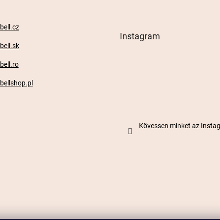
ell.cz
Instagram
ell.sk
ell.ro
ellshop.pl
Kövessen minket az Inst