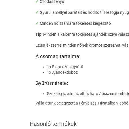
✓
Csodás fényű
✓
G
yűrű, amellyel barátait és hódítóit is le fogja nyű
✓
Minden nő számára tökéletes kiegészítő
Tip
:
Minden alkalomra tökéletes ajándék szíve válasz
Ezüst ékszerrel minden nőnek örömöt szerezhet, vásá
A csomag tartalma:
1x Fiora ezüst gyűrű
1x
Ajándékdoboz
Gyűrű mérete:
Szükség szerint széthúzható / összenyomhat
Vállalatunk bejegyzett a Fémjelzési Hivatalban, ebbő