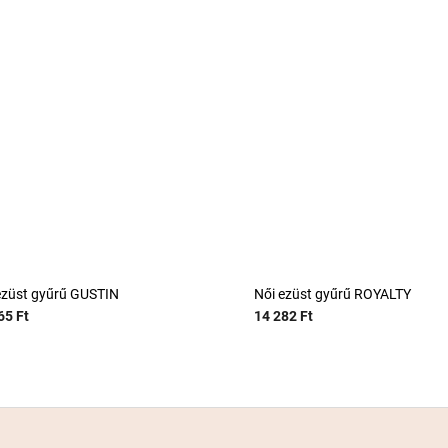
ezüst gyűrű GUSTIN
Női ezüst gyűrű ROYALTY
65 Ft
14 282 Ft