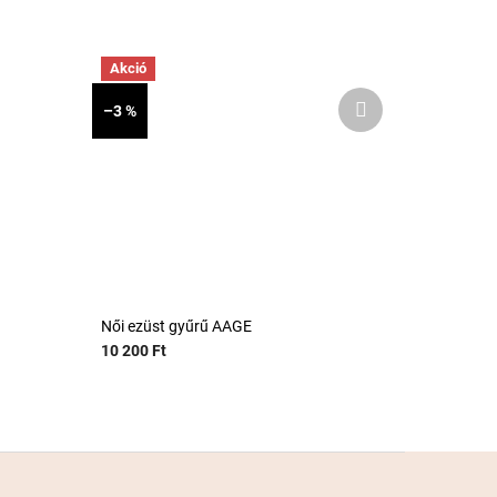
Akció
Következő
–3 %
termék
Női ezüst gyűrű AAGE
10 200 Ft