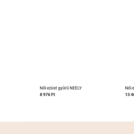
Női ezüst gyűrű NEELY
Női 
8 976 Ft
13 4
L
á