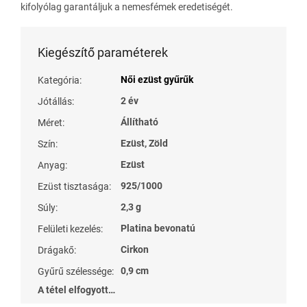
kifolyólag garantáljuk a nemesfémek eredetiségét.
Kiegészítő paraméterek
Női ezüst gyűrűk
Kategória
:
2 év
Jótállás
:
Állítható
Méret
:
Ezüst, Zöld
Szín
:
Ezüst
Anyag
:
925/1000
Ezüst tisztasága
:
2,3 g
Súly
:
Platina bevonatú
Felületi kezelés
:
Cirkon
Drágakő
:
0,9 cm
Gyűrű szélessége
:
A tétel elfogyott…