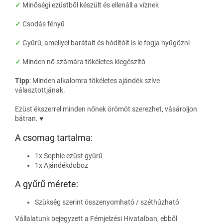
✓
Minőségi ezüstből készült és ellenáll a víznek
✓
Csodás fényű
✓
Gyűrű, amellyel barátait és hódítóit is le fogja nyűgözni
✓
Minden nő számára tökéletes kiegészítő
Tipp
: Minden alkalomra tökéletes ajándék szíve
választottjának.
Ezüst ékszerrel minden nőnek örömöt szerezhet, vásároljon
bátran. ♥
A csomag tartalma:
1x Sophie ezüst gyűrű
1x Ajándékdoboz
A gyűrű mérete:
Szükség szerint összenyomható / széthúzható
Vállalatunk bejegyzett a Fémjelzési Hivatalban, ebből