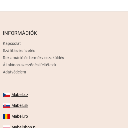
L
á
b
l
INFORMÁCIÓK
é
Kapcsolat
c
Szállítás és fizetés
Reklamáció és termékvisszaküldés
Általános szerződési feltételek
Adatvédelem
Mabell.cz
Mabell.sk
Mabell.ro
Mabellshop.pl