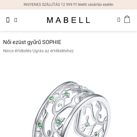
Ugrás
INGYENES SZÁLLÍTÁS 12 999 Ft feletti vásárlás esetén
a
fő
Újdonságok
tartalomhoz
KOS
Női
gyűrűk
Női ezüst gyűrű SOPHIE
Női
A
Nincs értékelés
Ugrás az értékeléshez
fülbevalók
termék
átlagos
értékelése
Női
karkötők
5-
ből
0,0
Női
csillag.
nyakláncok
Női
órák
Ajándékdobozok