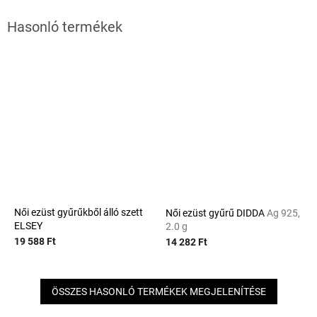
Női ezüst gyűrűkből álló szett
Női ezüst gyűrű DIDDA
Ag 925,
ELSEY
2.0 g
19 588 Ft
14 282 Ft
ÖSSZES HASONLÓ TERMÉKEK MEGJELENÍTÉSE