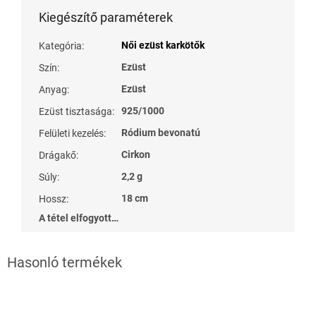
Kiegészítő paraméterek
Női ezüst karkötők
Kategória
:
Ezüst
Szín
:
Ezüst
Anyag
:
925/1000
Ezüst tisztasága
:
Ródium bevonatú
Felületi kezelés
:
Cirkon
Drágakő
:
2,2 g
Súly
:
18 cm
Hossz
:
A tétel elfogyott…