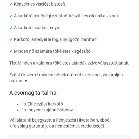
✓
Kényelmes viselést biztosít
✓
A karkötő minőségi ezüstből készült és ellenáll a víznek
✓
A karkötő csodás fényű
✓
Karkötő, amellyel le fogja nyűgözni barátait
✓
Minden nő számára tökéletes kiegészítő
Tip
:
Minden alkalomra tökéletes ajándék szíve választottjának.
Ezüst ékszerrel minden nőnek örömöt szerezhet, vásároljon
bátran. ♥
A csomag tartalma:
1x Effie
ezüst karkötő
1x
Ingyenes ajándékdoboz
Vállalatunk bejegyzett a Fémjelzési Hivatalban, ebből
kifolyólag garantáljuk a nemesfémek eredetiségét.