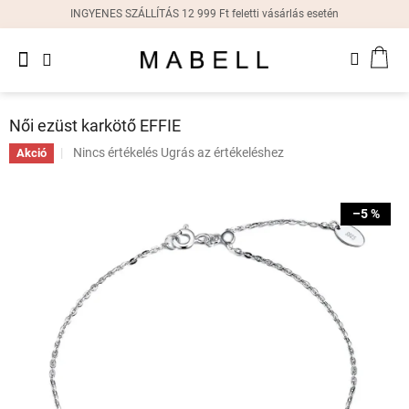
Ugrás
INGYENES SZÁLLÍTÁS 12 999 Ft feletti vásárlás esetén
a
fő
Újdonságok
tartalomhoz
KOS
Női
gyűrűk
Női ezüst karkötő EFFIE
Női
A
Nincs értékelés
Ugrás az értékeléshez
Akció
fülbevalók
termék
átlagos
értékelése
Női
–5 %
karkötők
5-
ből
0,0
Női
csillag.
nyakláncok
Női
órák
Ajándékdobozok