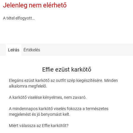
Jelenleg nem elérhető
A tétel elfogyott…
Leírás
Értékelés
Effie ezüst karkötő
Elegáns ezüst karkötő az outfit szép kiegészítésére. Minden
alkalomra megfelelő.
A karkötő viselése kényelmes, nem zavaró.
A mindennapos karkötő viselés fokozza a természetes
megjelenést és jó benyomást kelt.
Miért válassza az Effie karkötőt?