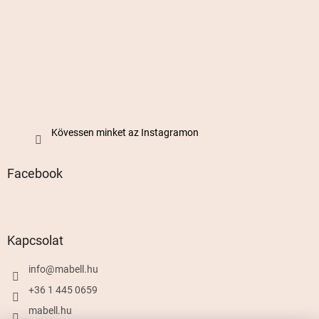
Kövessen minket az Instagramon
Facebook
Kapcsolat
info
@
mabell.hu
+36 1 445 0659
mabell.hu