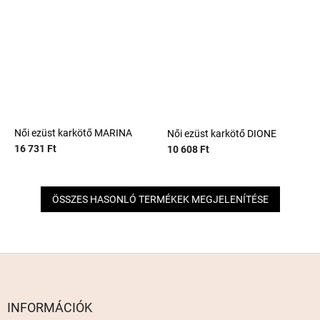
Női ezüst karkötő MARINA
Női ezüst karkötő DIONE
16 731 Ft
10 608 Ft
ÖSSZES HASONLÓ TERMÉKEK MEGJELENÍTÉSE
L
á
b
l
INFORMÁCIÓK