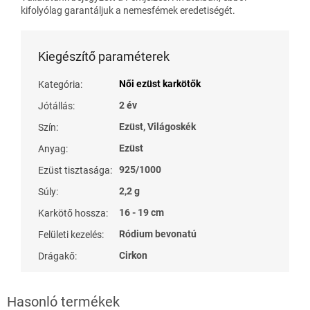
kifolyólag garantáljuk a nemesfémek eredetiségét.
Kiegészítő paraméterek
Női ezüst karkötők
Kategória
:
2 év
Jótállás
:
Ezüst, Világoskék
Szín
:
Ezüst
Anyag
:
925/1000
Ezüst tisztasága
:
2,2 g
Súly
:
16 - 19 cm
Karkötő hossza
:
Ródium bevonatú
Felületi kezelés
:
Cirkon
Drágakő
: