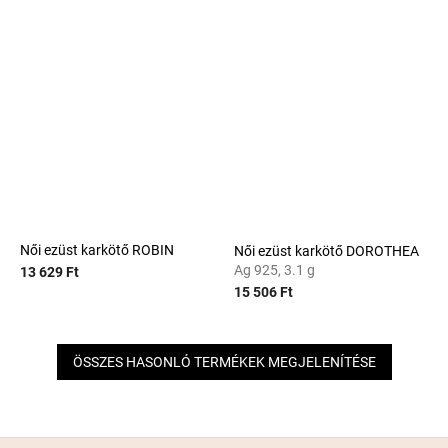
Női ezüst karkötő ROBIN
Női ezüst karkötő DOROTHEA
Ag 925, 3.1 g
13 629 Ft
15 506 Ft
ÖSSZES HASONLÓ TERMÉKEK MEGJELENÍTÉSE
L