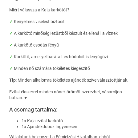
Miért válassza a Kaja karkötőt?
✓
Kényelmes viselést biztosít
✓
A karkötő minőségi ezüstből készült és ellenáll a víznek
✓
A karkötő csodás fényű
✓
Karkötő, amellyel barátait és hódolóit is lenyűgözi
✓
Minden nő számára tökéletes kiegészítő
Tip
:
Minden alkalomra tökéletes ajándék szíve választottjának.
Ezüst ékszerrel minden nőnek örömöt szerezhet, vásároljon
bátran. ♥
A csomag tartalma:
1x Kaja ezüst karkötő
1x Ajándékdoboz Ingyenesen
Vállalatunk bejegyzett a Fémjelzési Hivatalban, ebből