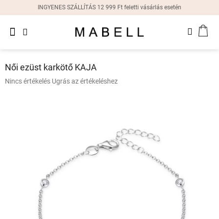
Ugrás
INGYENES SZÁLLÍTÁS 12 999 Ft feletti vásárlás esetén
a
fő
Újdonságok
tartalomhoz
KOS
Női
gyűrűk
Női ezüst karkötő KAJA
Női
A
Nincs értékelés
Ugrás az értékeléshez
fülbevalók
termék
átlagos
értékelése
Női
karkötők
5-
ből
0,0
Női
csillag.
nyakláncok
Női
órák
Ajándékdobozok