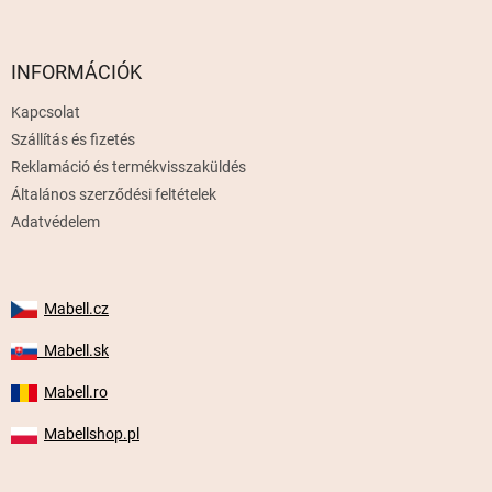
á
b
l
INFORMÁCIÓK
é
Kapcsolat
c
Szállítás és fizetés
Reklamáció és termékvisszaküldés
Általános szerződési feltételek
Adatvédelem
Mabell.cz
Mabell.sk
Mabell.ro
Mabellshop.pl