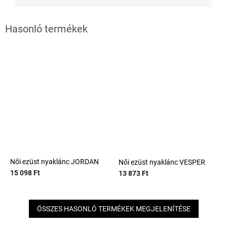
Női ezüst nyaklánc JORDAN
Női ezüst nyaklánc VESPER
15 098 Ft
13 873 Ft
ÖSSZES HASONLÓ TERMÉKEK MEGJELENÍTÉSE