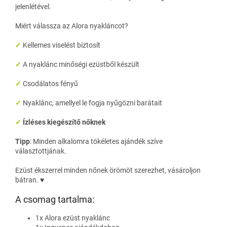
jelenlétével.
Miért válassza az Alora nyakláncot?
✓
Kellemes viselést biztosít
✓
A nyaklánc minőségi ezüstből készült
✓
Csodálatos fényű
✓
Nyaklánc, amellyel le fogja nyűgözni barátait
✓
Ízléses kiegészítő nőknek
Tipp
: Minden alkalomra tökéletes ajándék szíve
választottjának.
Ezüst ékszerrel minden nőnek örömöt szerezhet, vásároljon
bátran. ♥
A csomag tartalma:
1x Alora ezüst nyaklánc