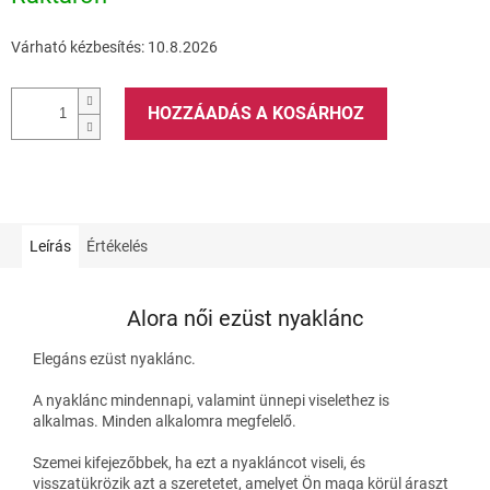
Várható kézbesítés:
10.8.2026
HOZZÁADÁS A KOSÁRHOZ
Leírás
Értékelés
Alora női ezüst nyaklánc
Elegáns ezüst nyaklánc.
A nyaklánc mindennapi, valamint ünnepi viselethez is
alkalmas. Minden alkalomra megfelelő.
Szemei kifejezőbbek, ha ezt a nyakláncot viseli, és
visszatükrözik azt a szeretetet, amelyet Ön maga körül áraszt