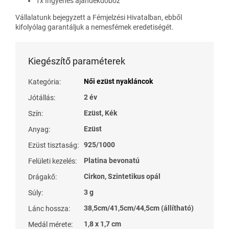
1x Ingyenes ajándékdoboz
Vállalatunk bejegyzett a Fémjelzési Hivatalban, ebből
kifolyólag garantáljuk a nemesfémek eredetiségét.
Kiegészítő paraméterek
Női ezüst nyakláncok
Kategória
:
2 év
Jótállás
:
Ezüst, Kék
Szín
:
Ezüst
Anyag
:
925/1000
Ezüst tisztaság
:
Platina bevonatú
Felületi kezelés
:
Cirkon, Szintetikus opál
Drágakő
:
3 g
Súly
:
38,5cm/41,5cm/44,5cm (állítható)
Lánc hossza
:
1,8 x 1,7 cm
Medál mérete
: