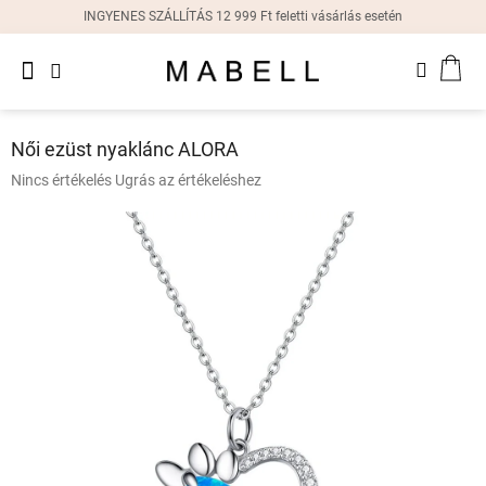
Ugrás
INGYENES SZÁLLÍTÁS 12 999 Ft feletti vásárlás esetén
a
fő
Újdonságok
tartalomhoz
KOS
Női
gyűrűk
Női ezüst nyaklánc ALORA
Női
A
Nincs értékelés
Ugrás az értékeléshez
fülbevalók
termék
átlagos
értékelése
Női
karkötők
5-
ből
0,0
Női
csillag.
nyakláncok
Női
órák
Ajándékdobozok