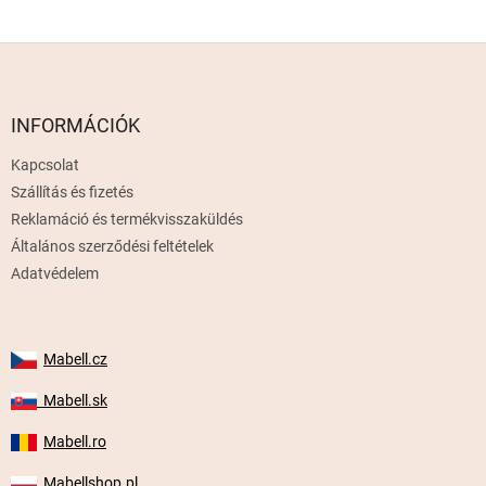
L
á
b
l
INFORMÁCIÓK
é
Kapcsolat
c
Szállítás és fizetés
Reklamáció és termékvisszaküldés
Általános szerződési feltételek
Adatvédelem
Mabell.cz
Mabell.sk
Mabell.ro
Mabellshop.pl