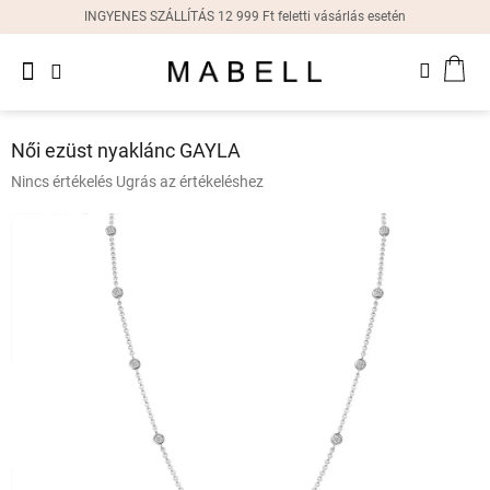
Ugrás
INGYENES SZÁLLÍTÁS 12 999 Ft feletti vásárlás esetén
a
fő
Újdonságok
tartalomhoz
KOS
Női
gyűrűk
Női ezüst nyaklánc GAYLA
Női
A
Nincs értékelés
Ugrás az értékeléshez
fülbevalók
termék
átlagos
értékelése
Női
karkötők
5-
ből
0,0
Női
csillag.
nyakláncok
Női
órák
Ajándékdobozok