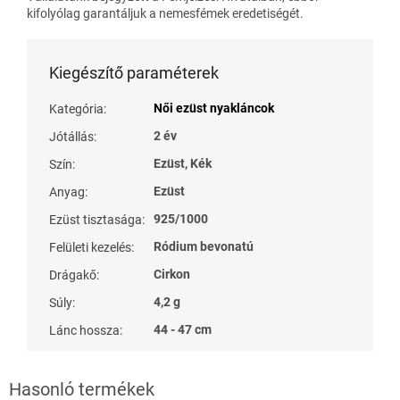
kifolyólag garantáljuk a nemesfémek eredetiségét.
Kiegészítő paraméterek
Női ezüst nyakláncok
Kategória
:
2 év
Jótállás
:
Ezüst, Kék
Szín
:
Ezüst
Anyag
:
925/1000
Ezüst tisztasága
:
Ródium bevonatú
Felületi kezelés
:
Cirkon
Drágakő
:
4,2 g
Súly
:
44 - 47 cm
Lánc hossza
: