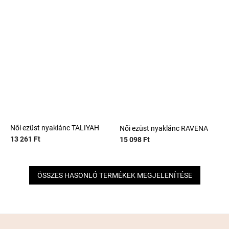
Női ezüst nyaklánc TALIYAH
Női ezüst nyaklánc RAVENA
13 261 Ft
15 098 Ft
ÖSSZES HASONLÓ TERMÉKEK MEGJELENÍTÉSE
L