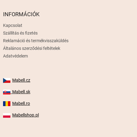
á
b
l
INFORMÁCIÓK
é
Kapcsolat
c
Szállítás és fizetés
Reklamáció és termékvisszaküldés
Általános szerződési feltételek
Adatvédelem
Mabell.cz
Mabell.sk
Mabell.ro
Mabellshop.pl