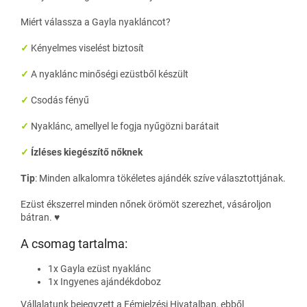
Miért válassza a Gayla nyakláncot?
✓
Kényelmes viselést biztosít
✓
A nyaklánc minőségi ezüstből készült
✓
Csodás fényű
✓
Nyaklánc, amellyel le fogja nyűgözni barátait
✓
Ízléses kiegészítő nőknek
Tip
:
Minden alkalomra tökéletes ajándék szíve választottjának.
Ezüst ékszerrel minden nőnek örömöt szerezhet, vásároljon
bátran. ♥
A csomag tartalma:
1x Gayla ezüst nyaklánc
1x Ingyenes ajándékdoboz
Vállalatunk bejegyzett a Fémjelzési Hivatalban, ebből