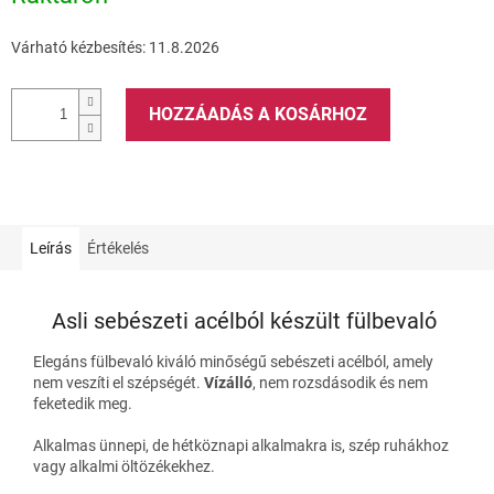
Várható kézbesítés:
11.8.2026
HOZZÁADÁS A KOSÁRHOZ
Leírás
Értékelés
Asli sebészeti acélból készült fülbevaló
Elegáns fülbevaló kiváló minőségű sebészeti acélból, amely
nem veszíti el szépségét.
Vízálló
, nem rozsdásodik és nem
feketedik meg.
Alkalmas ünnepi, de hétköznapi alkalmakra is, szép ruhákhoz
vagy alkalmi öltözékekhez.