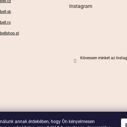
ell.cz
Instagram
ell.sk
ell.ro
ellshop.pl
Kövessen minket az Inst
ználunk annak érdekében, hogy Ön kényelmesen