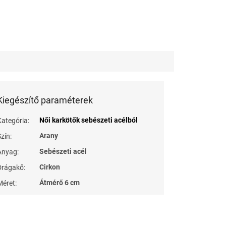
Kiegészítő paraméterek
Női karkötők sebészeti acélból
Kategória
:
Arany
Szín
:
Sebészeti acél
Anyag
:
Cirkon
Drágakő
:
Átmérő 6 cm
Méret
: