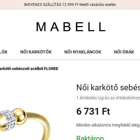
INGYENES SZÁLLÍTÁS 12 999 Ft feletti vásárlás esetén
LÓK
NŐI KARKÖTŐK
NŐI NYAKLÁNCOK
NŐI ÓRÁK
arkötő sebészeti acélból FLOREE
Női karkötő sebé
A
1 értékelés
Ugrás az értékeléshez
termék
6 731 Ft
átlagos
értékelése
5-
Egységár:
Minden alkalomra megfelelő eleg
ből
5,0
Raktáron
csillag.