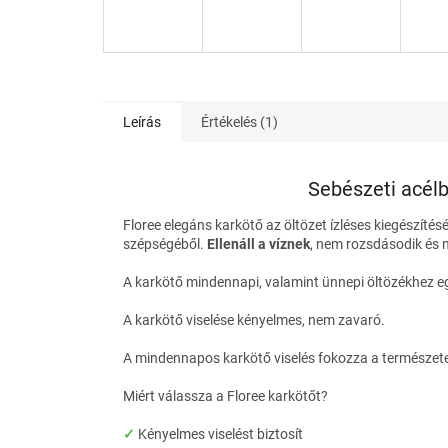
Leírás
Értékelés (1)
Sebészeti acélb
Floree
elegáns karkötő az öltözet ízléses kiegészítés
szépségéből.
Ellenáll a víznek
, nem rozsdásodik és 
A karkötő mindennapi, valamint ünnepi öltözékhez e
A karkötő viselése kényelmes, nem zavaró.
A mindennapos karkötő viselés fokozza a természete
Miért válassza a
Floree
karkötőt?
✓
Kényelmes viselést biztosít