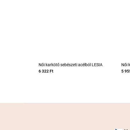
Női karkötő sebészeti acélból LESIA
Női 
6 322 Ft
5 95
L
á
b
l