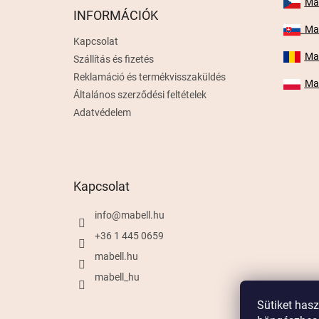
é
Mab
INFORMÁCIÓK
c
Mab
Kapcsolat
Mab
Szállítás és fizetés
Reklamáció és termékvisszaküldés
Mab
Általános szerződési feltételek
Adatvédelem
Kapcsolat
info
@
mabell.hu
+36 1 445 0659
mabell.hu
mabell_hu
Sütiket has