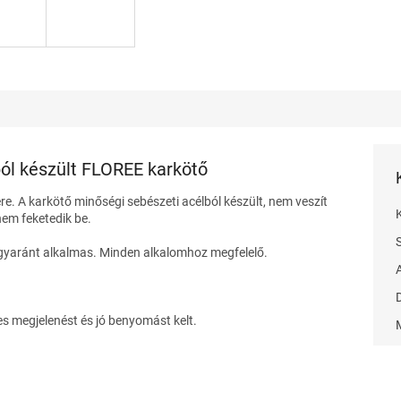
ól készült FLOREE karkötő
ére. A karkötő minőségi sebészeti acélból készült, nem veszít
nem feketedik be.
gyaránt alkalmas. Minden alkalomhoz megfelelő.
s megjelenést és jó benyomást kelt.