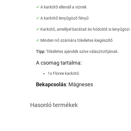
✓
A karkötő ellenáll a víznek
✓
A karkötő lenyűgöző fényű
✓
Karkötő, amellyel barátait és hódolóit is lenyűgözi
✓
Minden nő számára tökéletes kiegészítő
Tipp
: Tökéletes ajándék szíve választottjának.
A csomag tartalma:
1x Floree karkötő
Bekapcsolás
: Mágneses