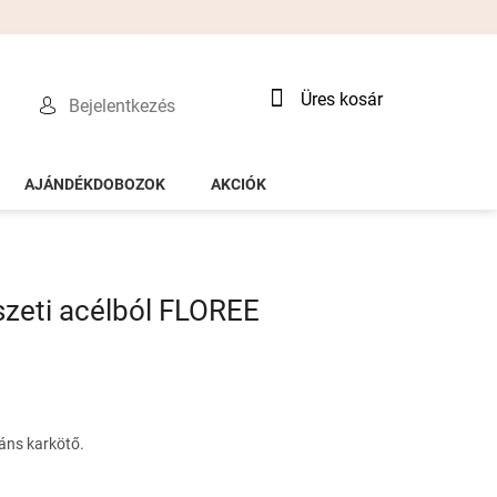
Kosár
Üres kosár
Bejelentkezés
AJÁNDÉKDOBOZOK
AKCIÓK
szeti acélból FLOREE
áns karkötő.