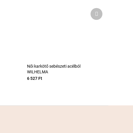
Következő
termék
Női karkötő sebészeti acélból
WILHELMA
6 527 Ft