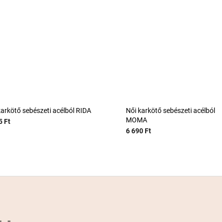
karkötő sebészeti acélból RIDA
Női karkötő sebészeti acélból
MOMA
5 Ft
6 690 Ft