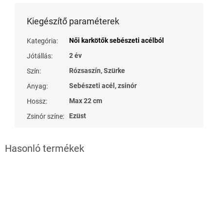
Kiegészítő paraméterek
Női karkötők sebészeti acélból
Kategória
:
2 év
Jótállás
:
Rózsaszín, Szürke
Szín
:
Sebészeti acél, zsinór
Anyag
:
Max 22 cm
Hossz
:
Ezüst
Zsinór színe
: