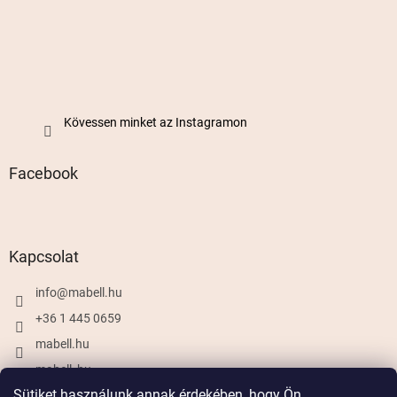
Kövessen minket az Instagramon
Facebook
Kapcsolat
info
@
mabell.hu
+36 1 445 0659
mabell.hu
mabell_hu
Sütiket használunk annak érdekében, hogy Ön