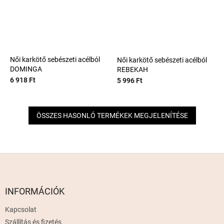
Női karkötő sebészeti acélból
Női karkötő sebészeti acélból
DOMINGA
REBEKAH
6 918 Ft
5 996 Ft
ÖSSZES HASONLÓ TERMÉKEK MEGJELENÍTÉSE
L
á
b
l
INFORMÁCIÓK
é
Kapcsolat
c
Szállítás és fizetés