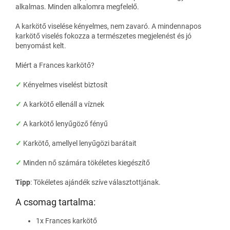
alkalmas. Minden alkalomra megfelelő.
A karkötő viselése kényelmes, nem zavaró. A mindennapos
karkötő viselés fokozza a természetes megjelenést és jó
benyomást kelt.
Miért a Frances karkötő?
✓
Kényelmes viselést biztosít
✓
A karkötő ellenáll a víznek
✓
A karkötő lenyűgöző fényű
✓
Karkötő, amellyel lenyűgözi barátait
✓
Minden nő számára tökéletes kiegészítő
Tipp
: Tökéletes ajándék szíve választottjának.
A csomag tartalma:
1x Frances karkötő