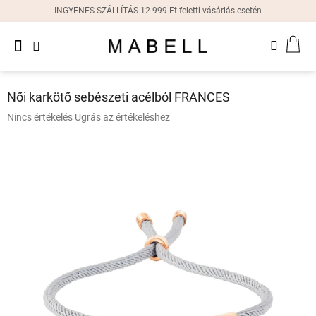
Ugrás
INGYENES SZÁLLÍTÁS 12 999 Ft feletti vásárlás esetén
a
fő
Újdonságok
tartalomhoz
KOS
Női
gyűrűk
Női karkötő sebészeti acélból FRANCES
Női
A
Nincs értékelés
Ugrás az értékeléshez
fülbevalók
termék
átlagos
értékelése
Női
karkötők
5-
ből
0,0
Női
csillag.
nyakláncok
Női
órák
Ajándékdobozok