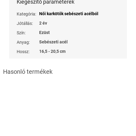
Kiegészítő paraméterek
Női karkötők sebészeti acélból
Kategória
:
2 év
Jótállás
:
Ezüst
Szín
:
Sebészeti acél
Anyag
:
16,5 - 20,5 cm
Hossz
: