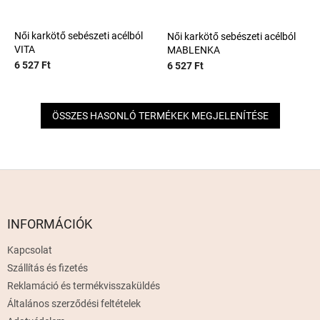
Női karkötő sebészeti acélból
Női karkötő sebészeti acélból
VITA
MABLENKA
6 527 Ft
6 527 Ft
ÖSSZES HASONLÓ TERMÉKEK MEGJELENÍTÉSE
L
á
b
l
INFORMÁCIÓK
é
Kapcsolat
c
Szállítás és fizetés
Reklamáció és termékvisszaküldés
Általános szerződési feltételek