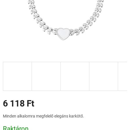
Akciók
6 118 Ft
Egységár:
Minden alkalomra megfelelő elegáns karkötő.
Raktáron