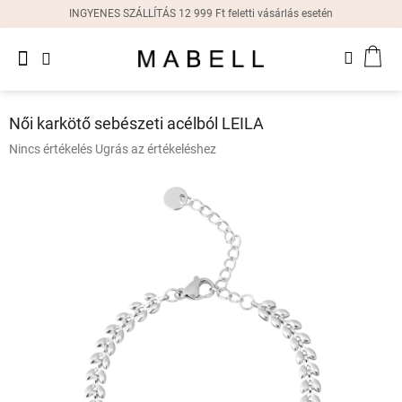
Ugrás
INGYENES SZÁLLÍTÁS 12 999 Ft feletti vásárlás esetén
a
fő
Újdonságok
tartalomhoz
KOS
Női
gyűrűk
Női karkötő sebészeti acélból LEILA
Női
A
Nincs értékelés
Ugrás az értékeléshez
fülbevalók
termék
átlagos
értékelése
Női
karkötők
5-
ből
0,0
Női
csillag.
nyakláncok
Női
órák
Ajándékdobozok