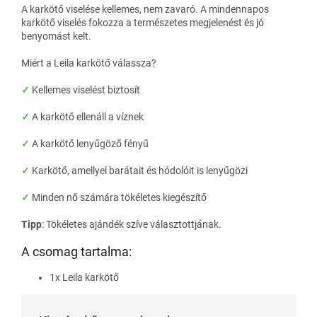
A karkötő viselése kellemes, nem zavaró. A mindennapos
karkötő viselés fokozza a természetes megjelenést és jó
benyomást kelt.
Miért a Leila karkötő válassza?
✓
Kellemes viselést biztosít
✓
A karkötő ellenáll a víznek
✓
A karkötő lenyűgöző fényű
✓
Karkötő, amellyel barátait és hódolóit is lenyűgözi
✓
Minden nő számára tökéletes kiegészítő
Tipp
: Tökéletes ajándék szíve választottjának.
A csomag tartalma:
1x Leila karkötő