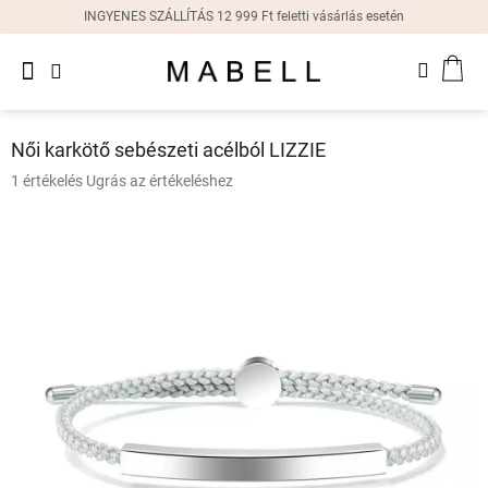
Ugrás
INGYENES SZÁLLÍTÁS 12 999 Ft feletti vásárlás esetén
a
fő
Újdonságok
tartalomhoz
KOS
Női
gyűrűk
Női karkötő sebészeti acélból LIZZIE
Női
A
1 értékelés
Ugrás az értékeléshez
fülbevalók
termék
átlagos
értékelése
Női
karkötők
5-
ből
5,0
Női
csillag.
nyakláncok
Női
órák
Ajándékdobozok