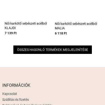
Női karkötő sebészeti acélból
Női karkötő sebészeti acélból
KLAJDI
MALIA
7 139 Ft
6 118 Ft
ÖSSZES HASONLÓ TERMÉKEK MEGJELENÍTÉSE
L
á
b
l
INFORMÁCIÓK
é
Kapcsolat
c
Szállítás és fizetés