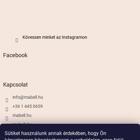
Kövessen minket az Instagramon
Facebook
Kapcsolat
info
@
mabell.hu
+36 1 445 0659
mabell.hu
mabell_hu
Sütiket használunk annak érdekében, hogy Ön