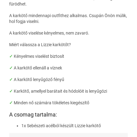
fürödhet
.
A karkötő mindennapi outfithez alkalmas. Csupán Önön múlik,
hol fogja viselni.
A karkötő viselése kényelmes, nem zavaró.
Miért válassza a Lizzie karkötőt?
✓
Kényelmes viselést biztosít
✓
A karkötő ellenáll a víznek
✓
A karkötő lenyűgöző fényű
✓
Karkötő, amellyel barátait és hódolóit is lenyűgözi
✓
Minden nő számára tökéletes kiegészítő
A csomag tartalma:
1x Sebészeti acélból készült Lizzie karkötő