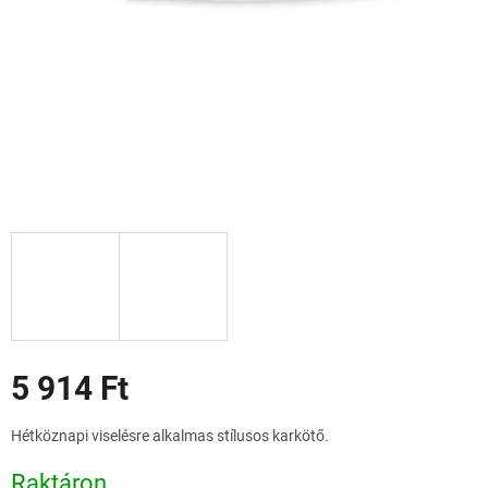
Akciók
5 914 Ft
Egységár:
Hétköznapi viselésre alkalmas stílusos karkötő.
Raktáron