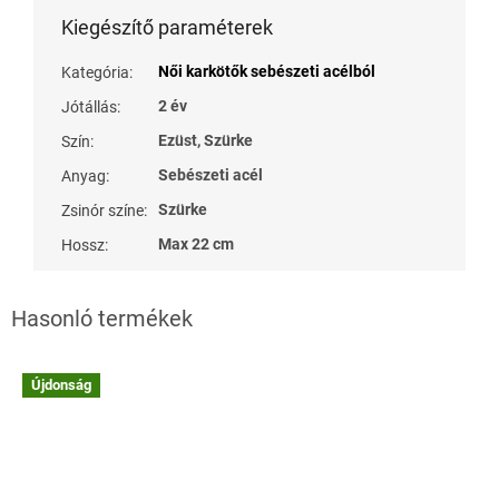
Kiegészítő paraméterek
Női karkötők sebészeti acélból
Kategória
:
2 év
Jótállás
:
Ezüst, Szürke
Szín
:
Sebészeti acél
Anyag
:
Szürke
Zsinór színe
:
Max 22 cm
Hossz
:
Újdonság