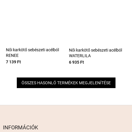
Női karkötő sebészeti acélból
Női karkötő sebészeti acélból
RENEE
WATERLILA
7 139 Ft
6 935 Ft
ÖSSZES HASONLÓ TERMÉKEK MEGJELENÍTÉSE
L
á
b
l
INFORMÁCIÓK