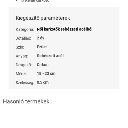
1x Renie karkötő
Kiegészítő paraméterek
Női karkötők sebészeti acélból
Kategória
:
2 év
Jótállás
:
Ezüst
Szín
:
Sebészeti acél
Anyag
:
Cirkon
Drágakő
:
18 - 23 cm
Méret
:
0,5 cm
Szélesség
: