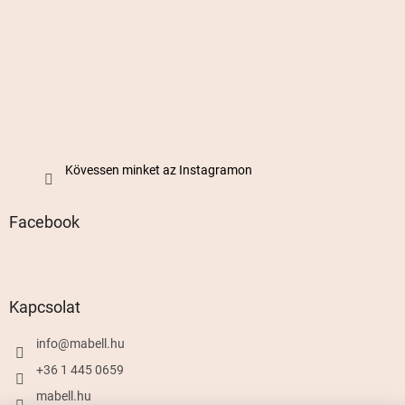
Kövessen minket az Instagramon
Facebook
Kapcsolat
info
@
mabell.hu
+36 1 445 0659
mabell.hu