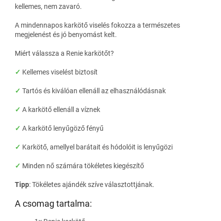
kellemes, nem zavaró.
A mindennapos karkötő viselés fokozza a természetes
megjelenést és jó benyomást kelt.
Miért válassza a Renie karkötőt?
✓
Kellemes viselést biztosít
✓
Tartós és kiválóan ellenáll az elhasználódásnak
✓
A karkötő ellenáll a víznek
✓
A karkötő lenyűgöző fényű
✓
Karkötő, amellyel barátait és hódolóit is lenyűgözi
✓
Minden nő számára tökéletes kiegészítő
Tipp
: Tökéletes ajándék szíve választottjának.
A csomag tartalma: