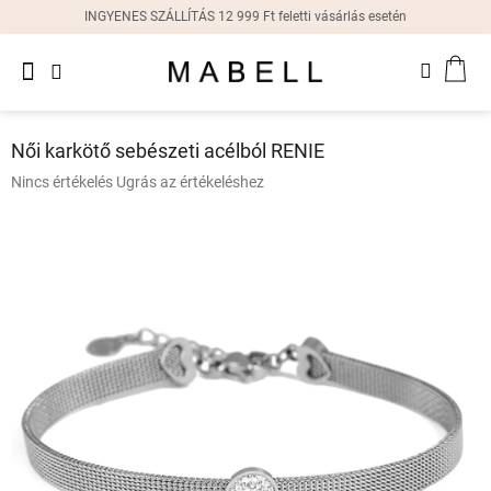
Ugrás
INGYENES SZÁLLÍTÁS 12 999 Ft feletti vásárlás esetén
a
fő
Újdonságok
tartalomhoz
KOS
Női
gyűrűk
Női karkötő sebészeti acélból RENIE
Női
A
Nincs értékelés
Ugrás az értékeléshez
fülbevalók
termék
átlagos
értékelése
Női
karkötők
5-
ből
0,0
Női
csillag.
nyakláncok
Női
órák
Ajándékdobozok