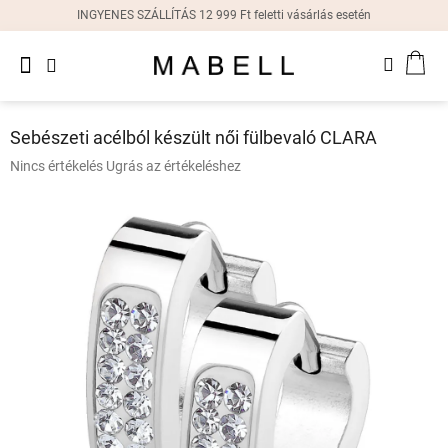
Ugrás
INGYENES SZÁLLÍTÁS 12 999 Ft feletti vásárlás esetén
a
fő
Újdonságok
tartalomhoz
KOS
Női
gyűrűk
Sebészeti acélból készült női fülbevaló CLARA
Női
A
Nincs értékelés
Ugrás az értékeléshez
fülbevalók
termék
átlagos
értékelése
Női
karkötők
5-
ből
0,0
Női
csillag.
nyakláncok
Női
órák
Ajándékdobozok