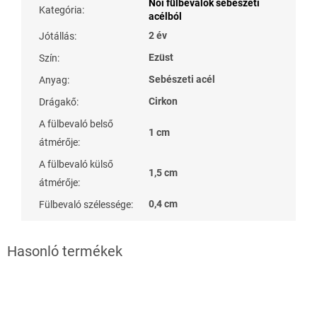
Női fülbevalók sebészeti
Kategória
:
acélból
2 év
Jótállás
:
Ezüst
Szín
:
Sebészeti acél
Anyag
:
Cirkon
Drágakő
:
A fülbevaló belső
1 cm
átmérője
:
A fülbevaló külső
1,5 cm
átmérője
:
0,4 cm
Fülbevaló szélessége
: