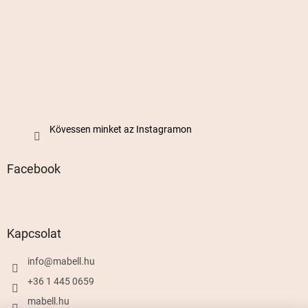
Kövessen minket az Instagramon
Facebook
Kapcsolat
info
@
mabell.hu
+36 1 445 0659
mabell.hu