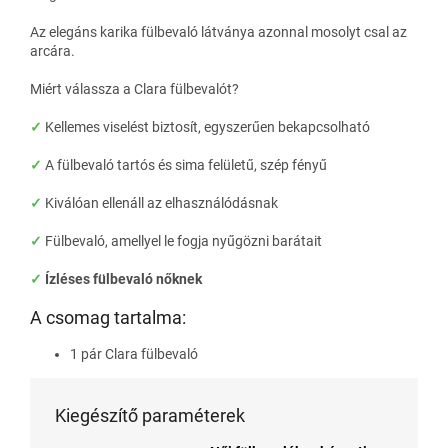
Az elegáns karika fülbevaló látványa azonnal mosolyt csal az
arcára.
Miért válassza a Clara fülbevalót?
✓
Kellemes viselést biztosít, egyszerűen bekapcsolható
✓
A fülbevaló tartós és sima felületű, szép fényű
✓
Kiválóan ellenáll az elhasználódásnak
✓
Fülbevaló, amellyel le fogja nyűgözni barátait
✓
Ízléses fülbevaló nőknek
A csomag tartalma:
1 pár Clara fülbevaló
Kiegészítő paraméterek