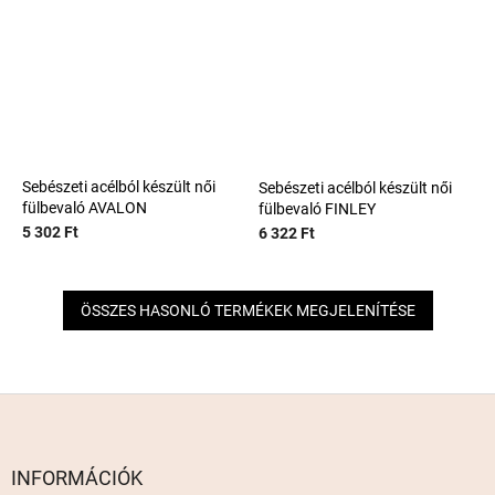
Sebészeti acélból készült női
Sebészeti acélból készült női
fülbevaló AVALON
fülbevaló FINLEY
5 302 Ft
6 322 Ft
ÖSSZES HASONLÓ TERMÉKEK MEGJELENÍTÉSE
L
á
b
l
INFORMÁCIÓK