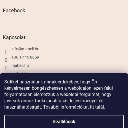
Facebook
Kapcsolat
info
@
mabell.hu
+36 1 445 0659
mabell.hu
mabell_hu
Sütiket használunk annak érdekében, hogy Ön
kényelmesen böngészhessen a weboldalon, ezen felül
folyamatosan elemezzük a weboldal forgalmát, hogy
Shoptet készítette
javítsuk annak funkcionalitását, teljesítményét és
használhatóságát. További információkat
itt talál
.
Copyright 2026
Mabell.hu
. Minden jog fenntartva.
Beállítások