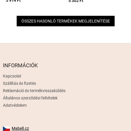
5 914 Ft
5 302 Ft
ÖSSZES HASONLÓ TERMÉKEK MEGJELENÍTÉSE
L
á
b
l
INFORMÁCIÓK
é
Kapcsolat
c
Szállítás és fizetés
Reklamáció és termékvisszaküldés
Általános szerződési feltételek
Adatvédelem
Mabell.cz