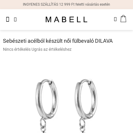
Ugrás
INGYENES SZÁLLÍTÁS 12 999 Ft feletti vásárlás esetén
a
fő
Újdonságok
tartalomhoz
KOS
Női
gyűrűk
Sebészeti acélból készült női fülbevaló DILAVA
Női
A
Nincs értékelés
Ugrás az értékeléshez
fülbevalók
termék
átlagos
értékelése
Női
karkötők
5-
ből
0,0
Női
csillag.
nyakláncok
Női
órák
Ajándékdobozok