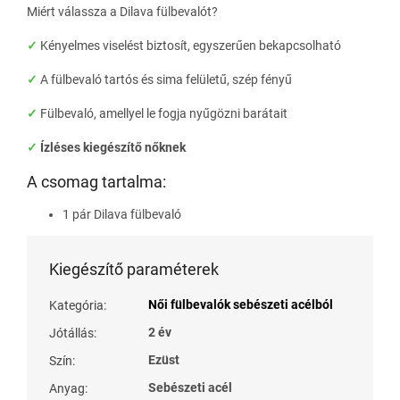
Miért válassza a Dilava fülbevalót?
✓
Kényelmes viselést biztosít, egyszerűen bekapcsolható
✓
A fülbevaló tartós és sima felületű, szép fényű
✓
Fülbevaló, amellyel le fogja nyűgözni barátait
✓
Ízléses kiegészítő nőknek
A csomag tartalma:
1 pár Dilava fülbevaló
Kiegészítő paraméterek
Női fülbevalók sebészeti acélból
Kategória
:
2 év
Jótállás
:
Ezüst
Szín
:
Sebészeti acél
Anyag
: