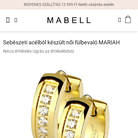
Ugrás
INGYENES SZÁLLÍTÁS 12 999 Ft feletti vásárlás esetén
a
fő
Újdonságok
tartalomhoz
KOS
Női
gyűrűk
Sebészeti acélból készült női fülbevaló MARIAH
Női
A
Nincs értékelés
Ugrás az értékeléshez
fülbevalók
termék
átlagos
értékelése
Női
karkötők
5-
ből
0,0
Női
csillag.
nyakláncok
Női
órák
Ajándékdobozok