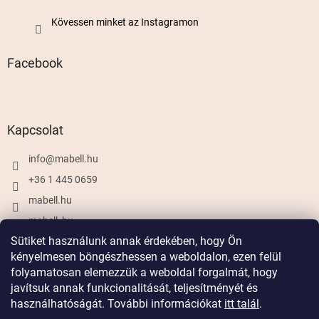
Kövessen minket az Instagramon
Facebook
Kapcsolat
info
@
mabell.hu
+36 1 445 0659
mabell.hu
mabell_hu
Sütiket használunk annak érdekében, hogy Ön
kényelmesen böngészhessen a weboldalon, ezen felül
folyamatosan elemezzük a weboldal forgalmát, hogy
Shoptet készítette
javítsuk annak funkcionalitását, teljesítményét és
használhatóságát. További információkat
itt talál
.
Copyright 2026
Mabell.hu
. Minden jog fenntartva.