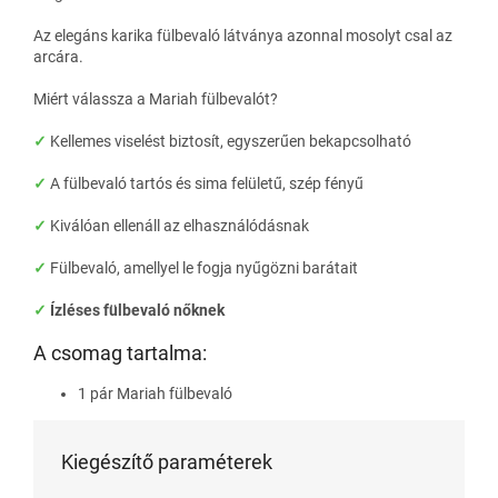
Az elegáns karika fülbevaló látványa azonnal mosolyt csal az
arcára.
Miért válassza a Mariah fülbevalót?
✓
Kellemes viselést biztosít, egyszerűen bekapcsolható
✓
A fülbevaló tartós és sima felületű, szép fényű
✓
Kiválóan ellenáll az elhasználódásnak
✓
Fülbevaló, amellyel le fogja nyűgözni barátait
✓
Ízléses fülbevaló nőknek
A csomag tartalma:
1 pár Mariah fülbevaló
Kiegészítő paraméterek