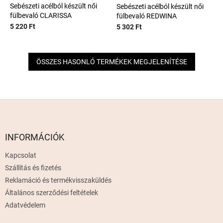
Sebészeti acélból készült női
Sebészeti acélból készült női
fülbevaló CLARISSA
fülbevaló REDWINA
5 220 Ft
5 302 Ft
ÖSSZES HASONLÓ TERMÉKEK MEGJELENÍTÉSE
L
á
b
l
INFORMÁCIÓK
é
Kapcsolat
c
Szállítás és fizetés
Reklamáció és termékvisszaküldés
Általános szerződési feltételek
Adatvédelem