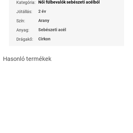
Női fülbevalók sebészeti acélból
Kategória
:
2 év
Jótállás
:
Arany
Szín
:
Sebészeti acél
Anyag
:
Cirkon
Drágakő
: