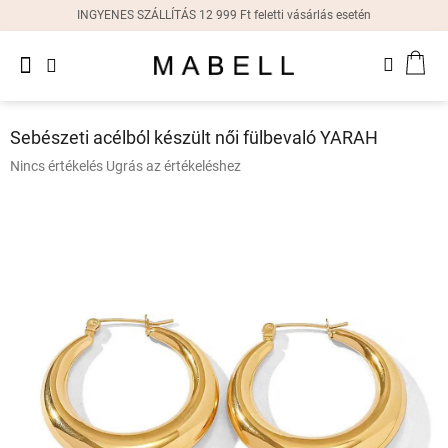
Ugrás
INGYENES SZÁLLÍTÁS 12 999 Ft feletti vásárlás esetén
a
fő
Újdonságok
tartalomhoz
KOS
Női
gyűrűk
Sebészeti acélból készült női fülbevaló YARAH
Női
A
Nincs értékelés
Ugrás az értékeléshez
fülbevalók
termék
átlagos
értékelése
Női
karkötők
5-
ből
0,0
Női
csillag.
nyakláncok
Női
órák
Ajándékdobozok