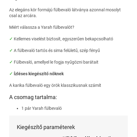
Az elegáns kör formájú fülbevaló látványa azonnal mosolyt
csal az arcára.
Miért válassza a Yarah fülbevalót?
✓
Kellemes viselést biztosít, egyszerűen bekapcsolható
✓
A fülbevaló tartós és sima felületű, szép fényű
✓
Fülbevaló, amellyel le fogja nyűgözni barátait
✓
Ízléses kiegészítő nőknek
A karika fülbevaló egy örök klasszikusnak számít
A csomag tartalma:
1 pár Yarah fülbevaló
Kiegészítő paraméterek