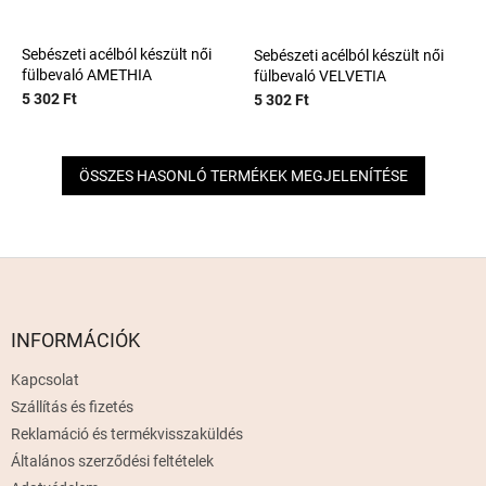
Sebészeti acélból készült női
Sebészeti acélból készült női
fülbevaló AMETHIA
fülbevaló VELVETIA
5 302 Ft
5 302 Ft
ÖSSZES HASONLÓ TERMÉKEK MEGJELENÍTÉSE
L
á
b
l
INFORMÁCIÓK
é
Kapcsolat
c
Szállítás és fizetés
Reklamáció és termékvisszaküldés
Általános szerződési feltételek