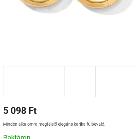
Akciók
5 098 Ft
Egységár:
Minden alkalomra megfelelő elegáns karika fülbevaló.
Raktáron