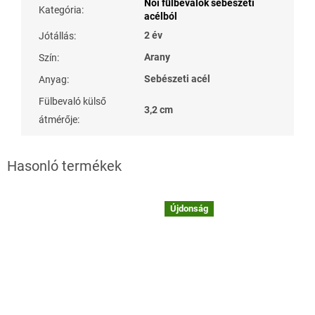
Női fülbevalók sebészeti
Kategória
:
acélból
2 év
Jótállás
:
Arany
Szín
:
Sebészeti acél
Anyag
:
Fülbevaló külső
3,2 cm
átmérője
:
Újdonság