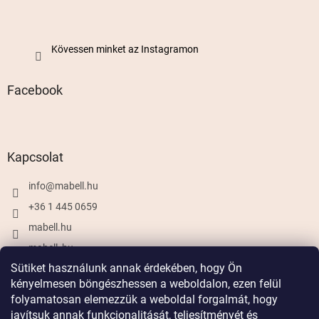
Kövessen minket az Instagramon
Facebook
Kapcsolat
info
@
mabell.hu
+36 1 445 0659
mabell.hu
mabell_hu
Sütiket használunk annak érdekében, hogy Ön
kényelmesen böngészhessen a weboldalon, ezen felül
folyamatosan elemezzük a weboldal forgalmát, hogy
Shoptet készítette
javítsuk annak funkcionalitását, teljesítményét és