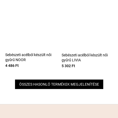
Sebészeti acélból készült női
Sebészeti acélból készült női
gyűrű NOOR
gyűrű LIVIA
4 486 Ft
5 302 Ft
ÖSSZES HASONLÓ TERMÉKEK MEGJELENÍTÉSE
L
á