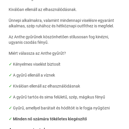
Kiválóan ellenáll az elhasználódásnak.
Ünnepi alkalmakra, valamint mindennapi viselésre egyaránt
alkalmas, szép ruhához és hétköznapi outfithez is megfelel.
Az Anthe gyűrűnek köszönhetően stílusosan fog kinézni,
ugyanis csodás fényű.
Miért válassza az Anthe gyűrűt?
✓
Kényelmes viselést biztosít
✓
A gyűrű ellenáll a víznek
✓
Kiválóan ellenáll az elhasználódásnak
✓
A gyűrű tartós és sima felületű, szép, mágikus fényű
✓
Gyűrű, amellyel barátait és hódítóit is le fogja nyűgözni
✓
Minden nő számára tökéletes kiegészítő