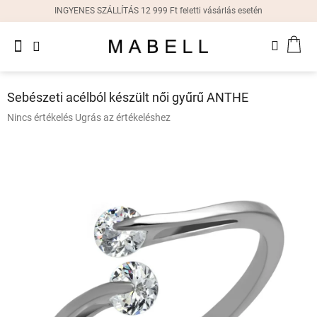
Ugrás
INGYENES SZÁLLÍTÁS 12 999 Ft feletti vásárlás esetén
a
fő
Újdonságok
tartalomhoz
KOS
Női
gyűrűk
Sebészeti acélból készült női gyűrű ANTHE
Női
A
Nincs értékelés
Ugrás az értékeléshez
fülbevalók
termék
átlagos
értékelése
Női
karkötők
5-
ből
0,0
Női
csillag.
nyakláncok
Női
órák
Ajándékdobozok