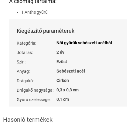
A csomag tartalma:
1 Anthe gyűrű
Kiegészítő paraméterek
Női gyűrűk sebészeti acélból
Kategória
:
2 év
Jótállás
:
Ezüst
Szín
:
Sebészeti acél
Anyag
:
Cirkon
Drágakő
:
0,3 x 0,3 cm
Drágakő nagysága
:
0,1 cm
Gyűrű szélessége
: