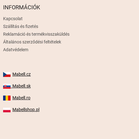
b
l
INFORMÁCIÓK
é
Kapcsolat
c
Szállítás és fizetés
Reklamáció és termékvisszaküldés
Általános szerződési feltételek
Adatvédelem
Mabell.cz
Mabell.sk
Mabell.ro
Mabellshop.pl