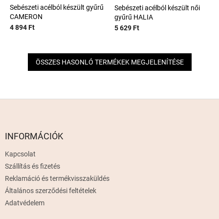
Sebészeti acélból készült gyűrű
Sebészeti acélból készült női
CAMERON
gyűrű HALIA
4 894 Ft
5 629 Ft
ÖSSZES HASONLÓ TERMÉKEK MEGJELENÍTÉSE
L
á
b
l
INFORMÁCIÓK
é
Kapcsolat
c
Szállítás és fizetés
Reklamáció és termékvisszaküldés
Általános szerződési feltételek
Adatvédelem