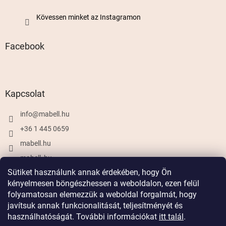
Kövessen minket az Instagramon
Facebook
Kapcsolat
info
@
mabell.hu
+36 1 445 0659
mabell.hu
mabell_hu
Sütiket használunk annak érdekében, hogy Ön
kényelmesen böngészhessen a weboldalon, ezen felül
folyamatosan elemezzük a weboldal forgalmát, hogy
Shoptet készítette
javítsuk annak funkcionalitását, teljesítményét és
használhatóságát. További információkat
itt talál
.
Copyright 2026
Mabell.hu
. Minden jog fenntartva.