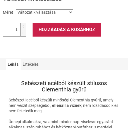
Méret
HOZZÁADÁS A KOSÁRHOZ
Leírás
Értékelés
Sebészeti acélból készült stílusos
Clementhia gyűrű
Sebészeti acélból készült minőségi Clementhia gyűrű, amely
nem veszít szépségéből,
ellenáll a víznek
, nem rozsdásodik és
nem feketedik meg.
Ünnepi alkalmakra, valamint mindennapi viselésre egyaránt
alkalmas, szép ruhához és hétköznapi outfithez is megfelel.