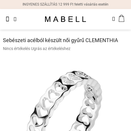
Ugrás
INGYENES SZÁLLÍTÁS 12 999 Ft feletti vásárlás esetén
a
fő
Újdonságok
tartalomhoz
KOS
Női
gyűrűk
Sebészeti acélból készült női gyűrű CLEMENTHIA
Női
A
Nincs értékelés
Ugrás az értékeléshez
fülbevalók
termék
átlagos
értékelése
Női
karkötők
5-
ből
0,0
Női
csillag.
nyakláncok
Női
órák
Ajándékdobozok