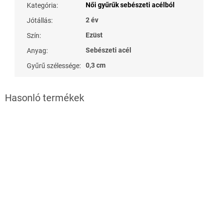
Női gyűrűk sebészeti acélból
Kategória
:
2 év
Jótállás
:
Ezüst
Szín
:
Sebészeti acél
Anyag
:
0,3 cm
Gyűrű szélessége
: