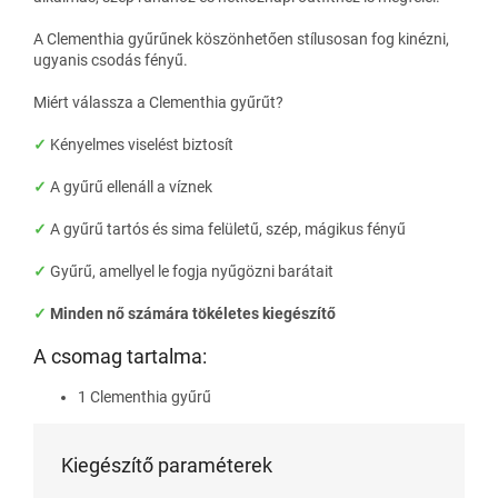
A Clementhia gyűrűnek köszönhetően stílusosan fog kinézni,
ugyanis csodás fényű.
Miért válassza a Clementhia gyűrűt?
✓
Kényelmes viselést biztosít
✓
A gyűrű ellenáll a víznek
✓
A gyűrű tartós és sima felületű, szép, mágikus fényű
✓
Gyűrű, amellyel le fogja nyűgözni barátait
✓
Minden nő számára tökéletes kiegészítő
A csomag tartalma:
1 Clementhia gyűrű
Kiegészítő paraméterek