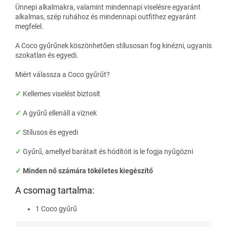
Ünnepi alkalmakra, valamint mindennapi viselésre egyaránt
alkalmas, szép ruhához és mindennapi outfithez egyaránt
megfelel.
A Coco gyűrűnek köszönhetően stílusosan fog kinézni, ugyanis
szokatlan és egyedi.
Miért válassza a Coco gyűrűt?
✓
Kellemes viselést biztosít
✓
A gyűrű ellenáll a víznek
✓
Stílusos és egyedi
✓
Gyűrű, amellyel barátait és hódítóit is le fogja nyűgözni
✓
Minden nő számára tökéletes kiegészítő
A csomag tartalma:
1 Coco gyűrű