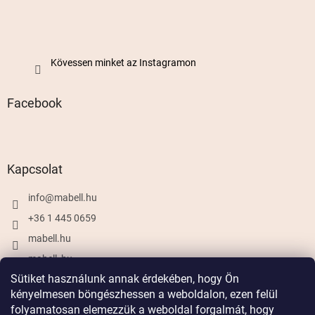
Kövessen minket az Instagramon
Facebook
Kapcsolat
info
@
mabell.hu
+36 1 445 0659
mabell.hu
mabell_hu
Sütiket használunk annak érdekében, hogy Ön
kényelmesen böngészhessen a weboldalon, ezen felül
folyamatosan elemezzük a weboldal forgalmát, hogy
Shoptet készítette