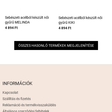
Sebészeti acélból készült női
Sebészeti acélból készült női
gyűrű MELINDA
gyűrű KIKI
4 894 Ft
4 894 Ft
ÖSSZES HASONLÓ TERMÉKEK MEGJELENÍTÉSE
L
á
b
l
INFORMÁCIÓK
é
Kapcsolat
c
Szállítás és fizetés
Reklamáció és termékvisszaküldés
Általános szerződési feltételek