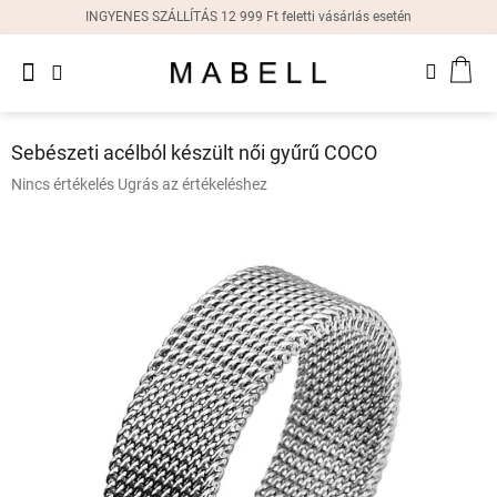
Ugrás
INGYENES SZÁLLÍTÁS 12 999 Ft feletti vásárlás esetén
a
fő
Újdonságok
tartalomhoz
KOS
Női
gyűrűk
Sebészeti acélból készült női gyűrű COCO
Női
A
Nincs értékelés
Ugrás az értékeléshez
fülbevalók
termék
átlagos
értékelése
Női
karkötők
5-
ből
0,0
Női
csillag.
nyakláncok
Női
órák
Ajándékdobozok