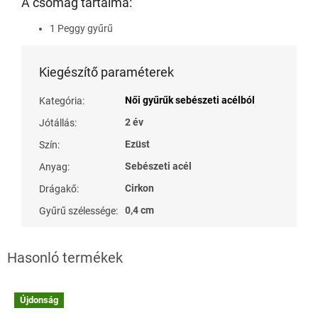
A csomag tartalma:
1 Peggy gyűrű
Kiegészítő paraméterek
Női gyűrűk sebészeti acélból
Kategória
:
2 év
Jótállás
:
Ezüst
Szín
:
Sebészeti acél
Anyag
:
Cirkon
Drágakő
:
0,4 cm
Gyűrű szélessége
:
Újdonság