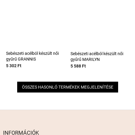
Sebészeti acélból készült női
Sebészeti acélból készült női
gyűrű GRANNIS
gyűrű MARILYN
5 302 Ft
5 588 Ft
ÖSSZES HASONLÓ TERMÉKEK MEGJELENÍTÉSE
L
á
b
l
INFORMÁCIÓK