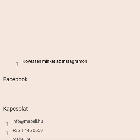
Kövessen minket az Instagramon
Facebook
Kapcsolat
info
@
mabell.hu
+36 1 445 0659
mabell.hu