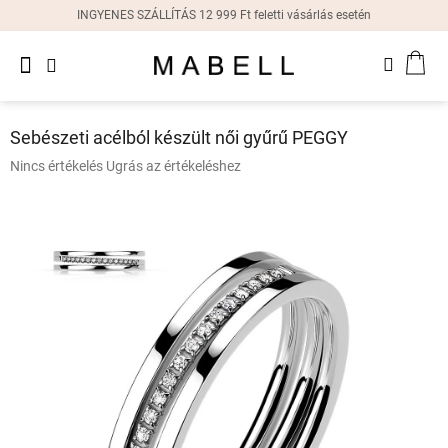
Ugrás
INGYENES SZÁLLÍTÁS 12 999 Ft feletti vásárlás esetén
a
fő
Újdonságok
tartalomhoz
KOS
Női
gyűrűk
Sebészeti acélból készült női gyűrű PEGGY
Női
A
Nincs értékelés
Ugrás az értékeléshez
fülbevalók
termék
átlagos
értékelése
Női
karkötők
5-
ből
0,0
Női
csillag.
nyakláncok
Női
órák
Ajándékdobozok