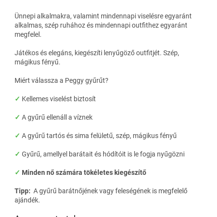
Ünnepi alkalmakra, valamint mindennapi viselésre egyaránt
alkalmas, szép ruhához és mindennapi outfithez egyaránt
megfelel.
Játékos és elegáns, kiegészíti lenyűgöző outfitjét. Szép,
mágikus fényű.
Miért válassza a Peggy gyűrűt?
✓
Kellemes viselést biztosít
✓
A gyűrű ellenáll a víznek
✓
A gyűrű tartós és sima felületű, szép, mágikus fényű
✓
Gyűrű, amellyel barátait és hódítóit is le fogja nyűgözni
✓
Minden nő számára tökéletes kiegészítő
Tipp:
A gyűrű barátnőjének vagy feleségének is megfelelő
ajándék.