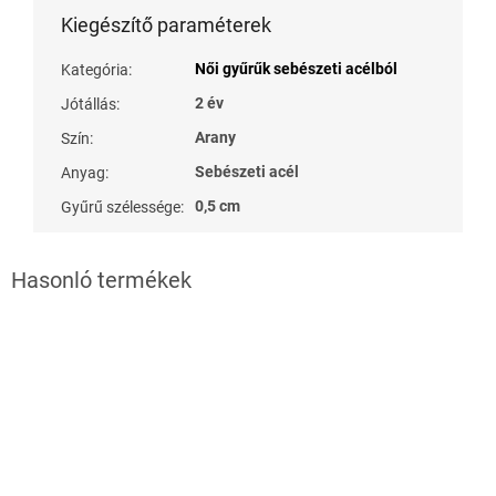
Kiegészítő paraméterek
Női gyűrűk sebészeti acélból
Kategória
:
2 év
Jótállás
:
Arany
Szín
:
Sebészeti acél
Anyag
:
0,5 cm
Gyűrű szélessége
: