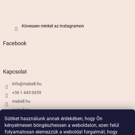
Kövessen minket az Instagramon
Facebook
Kapcsolat
info
@
mabell.hu
+36 1 445 0659
mabell.hu
mabell_hu
Sütiket használunk annak érdekében, hogy Ön
kényelmesen böngészhessen a weboldalon, ezen felül
folyamatosan elemezzük a weboldal forgalmát, hogy
Shoptet készítette