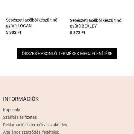
Sebészeti acélból készült női
Sebészeti acélból készült női
gyűrű LOGAN
gyűrű BEXLEY
5 302 Ft
5 873 Ft
ÖSSZES HASONLÓ TERMÉKEK MEGJELENÍTÉSE
L
á
b
l
INFORMÁCIÓK
é
Kapcsolat
c
Szállítás és fizetés
Reklamáció és termékvisszaküldés
Általános szerződési feltételek