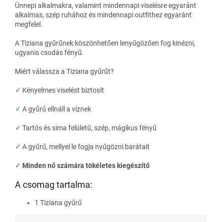
Ünnepi alkalmakra, valamint mindennapi viselésre egyaránt
alkalmas, szép ruhához és mindennapi outfithez egyaránt
megfelel.
A Tiziana
gyűrűnek köszönhetően lenyűgözően fog kinézni,
ugyanis csodás fényű.
Miért válassza a Tiziana gyűrűt?
✓
Kényelmes viselést biztosít
✓
A gyűrű ellnáll a víznek
✓
Tartós és sima felületű, szép, mágikus fényű
✓
A
gyűrű, mellyel le fogja nyűgözni barátait
✓
Minden nő számára tökéletes kiegészítő
A csomag tartalma:
1 Tiziana gyűrű