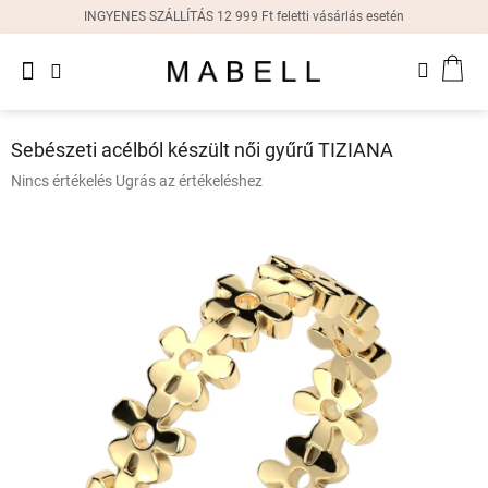
Ugrás
INGYENES SZÁLLÍTÁS 12 999 Ft feletti vásárlás esetén
a
fő
Újdonságok
tartalomhoz
KOS
Női
gyűrűk
Sebészeti acélból készült női gyűrű TIZIANA
Női
A
Nincs értékelés
Ugrás az értékeléshez
fülbevalók
termék
átlagos
értékelése
Női
karkötők
5-
ből
0,0
Női
csillag.
nyakláncok
Női
órák
Ajándékdobozok