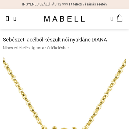
Ugrás
INGYENES SZÁLLÍTÁS 12 999 Ft feletti vásárlás esetén
a
fő
Újdonságok
tartalomhoz
KOS
Női
gyűrűk
Sebészeti acélból készült női nyaklánc DIANA
Női
A
Nincs értékelés
Ugrás az értékeléshez
fülbevalók
termék
átlagos
értékelése
Női
karkötők
5-
ből
0,0
Női
csillag.
nyakláncok
Női
órák
Ajándékdobozok