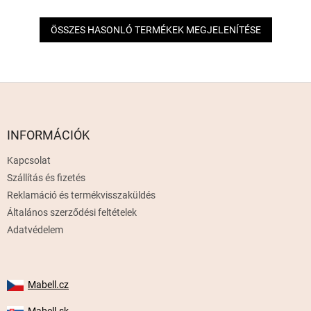
ÖSSZES HASONLÓ TERMÉKEK MEGJELENÍTÉSE
L
á
b
l
INFORMÁCIÓK
é
Kapcsolat
c
Szállítás és fizetés
Reklamáció és termékvisszaküldés
Általános szerződési feltételek
Adatvédelem
Mabell.cz
Mabell.sk