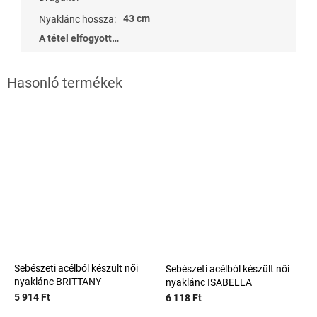
43 cm
Nyaklánc hossza
:
A tétel elfogyott…
Sebészeti acélból készült női
Sebészeti acélból készült női
nyaklánc BRITTANY
nyaklánc ISABELLA
5 914 Ft
6 118 Ft