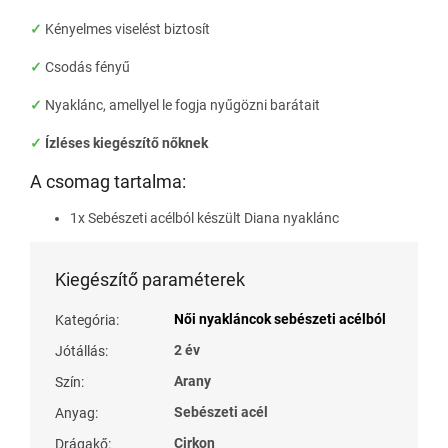
✓
Kényelmes viselést biztosít
✓
Csodás fényű
✓
Nyaklánc, amellyel le fogja nyűgözni barátait
✓
Ízléses kiegészítő nőknek
A csomag tartalma:
1x Sebészeti acélból készült Diana nyaklánc
Kiegészítő paraméterek
Női nyakláncok sebészeti acélból
Kategória
:
2 év
Jótállás
:
Arany
Szín
:
Sebészeti acél
Anyag
:
Cirkon
Drágakő
: