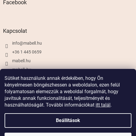
Facebook
Kapcsolat
info
@
mabell.hu
+36 1 445 0659
mabell.hu
mabell_hu
Sütiket használunk annak érdekében, hogy Ön
kényelmesen böngészhessen a weboldalon, ezen felül
folyamatosan elemezzük a weboldal forgalmát, hogy
Shoptet készítette
javítsuk annak funkcionalitását, teljesítményét és
használhatóságát. További információkat
itt talál
.
Copyright 2026
Mabell.hu
. Minden jog fenntartva.
Beállítások
Szállítás 899 Ft-tól,
12 999 Ft felett ingyenes szállítás