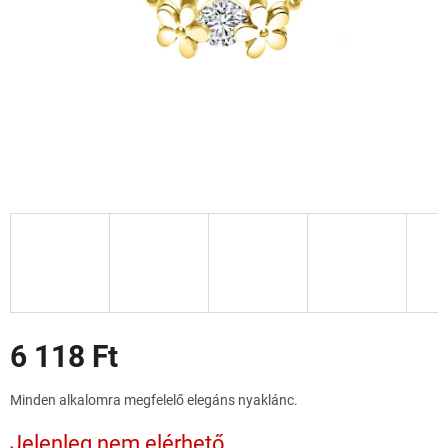
Akciók
6 118 Ft
Egységár:
Minden alkalomra megfelelő elegáns nyaklánc.
Jelenleg nem elérhető