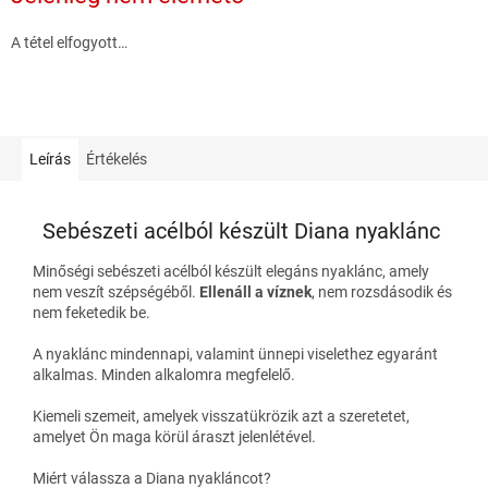
A tétel elfogyott…
Leírás
Értékelés
Sebészeti acélból készült Diana nyaklánc
Minőségi sebészeti acélból készült elegáns nyaklánc, amely
nem veszít szépségéből.
Ellenáll a víznek
, nem rozsdásodik és
nem feketedik be.
A nyaklánc mindennapi, valamint ünnepi viselethez egyaránt
alkalmas. Minden alkalomra megfelelő.
Kiemeli szemeit, amelyek visszatükrözik azt a szeretetet,
amelyet Ön maga körül áraszt jelenlétével.
Miért válassza a Diana nyakláncot?