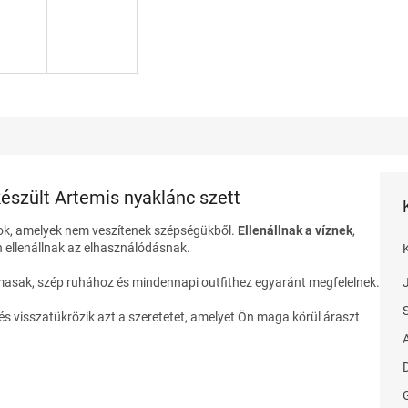
készült Artemis nyaklánc szett
cok, amelyek nem veszítenek szépségükből.
Ellenállnak a víznek
,
ellenállnak az elhasználódásnak.
lmasak, szép ruhához és mindennapi outfithez egyaránt megfelelnek
.
, és visszatükrözik azt a szeretetet, amelyet Ön maga körül áraszt