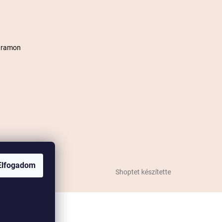
agramon
Elfogadom
Shoptet készítette