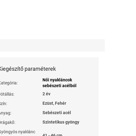
Kiegészítő paraméterek
Női nyakláncok
Kategória
:
sebészeti acélból
2 év
Jótállás
:
Ezüst, Fehér
Szín
:
Sebészeti acél
Anyag
:
Szintetikus gyöngy
Drágakő
:
Gyöngyös nyaklánc
41 - 46 cm