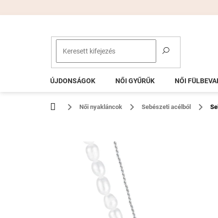
Ugrás
a
fő
tartalomhoz
ÚJDONSÁGOK
NŐI GYŰRŰK
NŐI FÜLBEVA
Kezdőlap
Női nyakláncok
Sebészeti acélból
Se