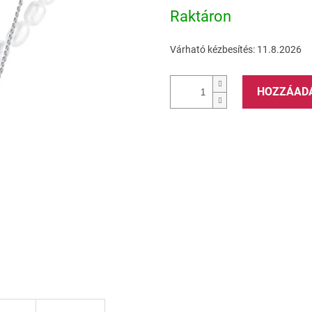
0,0
Raktáron
csillag.
Várható kézbesítés:
11.8.2026
HOZZÁAD