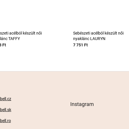
zeti acélból készült női
Sebészeti acélból készült női
lánc TAFFY
nyaklánc LAURYN
8 Ft
7 751 Ft
ell.cz
Instagram
ell.sk
ell.ro