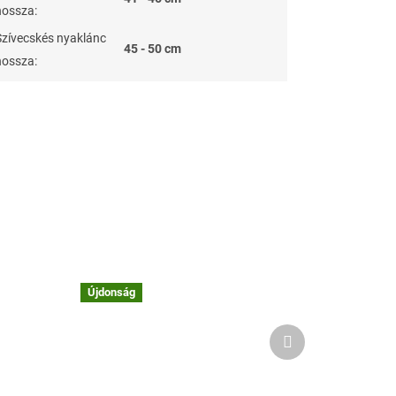
hossza
:
Szívecskés nyaklánc
45 - 50 cm
hossza
:
Újdonság
Következő
termék