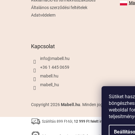
Mab
Általános szerződési feltételek
Adatvédelem
Kapcsolat
info
@
mabell.hu
+36 1 445 0659
mabell.hu
mabell_hu
Sütiket has
böngészhess
Copyright 2026
Mabell.hu
. Minden jog fenntartva.
weboldal for
teljesítmén
Szállítás 899 Ft-tól,
12 999 Ft felett ingyenes szállítás
Beállítás