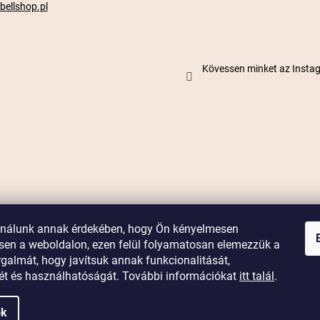
ellshop.pl
Kövessen minket az Inst
ználunk annak érdekében, hogy Ön kényelmesen
en a weboldalon, ezen felül folyamatosan elemezzük a
galmát, hogy javítsuk annak funkcionalitását,
yét és használhatóságát. További információkat
itt talál
.
ok