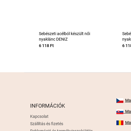
Sebészeti acélból készült női
Sebés
nyaklánc DENIZ
nyak
6 118 Ft
6 11
L
á
b
l
é
Mab
INFORMÁCIÓK
c
Mab
Kapcsolat
Mab
Szállítás és fizetés
Reklamáció és termékvisszaküldés