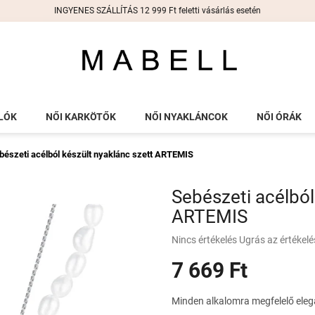
INGYENES SZÁLLÍTÁS 12 999 Ft feletti vásárlás esetén
LÓK
NŐI KARKÖTŐK
NŐI NYAKLÁNCOK
NŐI ÓRÁK
bészeti acélból készült nyaklánc szett ARTEMIS
Sebészeti acélból
ARTEMIS
A
Nincs értékelés
Ugrás az értékel
termék
7 669 Ft
átlagos
értékelése
5-
Egységár:
Minden alkalomra megfelelő ele
ből