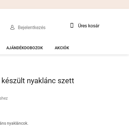
Kosár
Üres kosár
Bejelentkezés
AJÁNDÉKDOBOZOK
AKCIÓK
 készült nyaklánc szett
éshez
gáns nyakláncok.