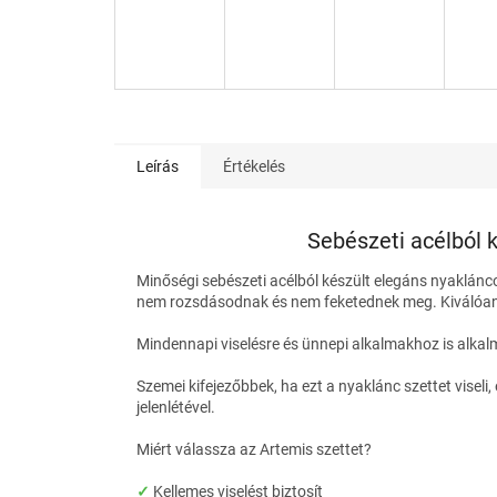
Leírás
Értékelés
Sebészeti acélból 
Minőségi sebészeti acélból készült elegáns nyaklán
nem rozsdásodnak és nem feketednek meg. Kiválóan 
Mindennapi viselésre és ünnepi alkalmakhoz is alka
Szemei kifejezőbbek, ha ezt a nyaklánc szettet viseli
jelenlétével
.
Miért válassza az Artemis szettet?
✓
Kellemes viselést biztosít