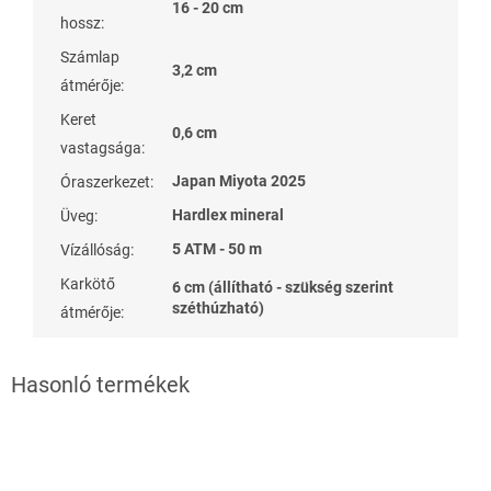
16 - 20 cm
hossz
:
Számlap
3,2 cm
átmérője
:
Keret
0,6 cm
vastagsága
:
Japan Miyota 2025
Óraszerkezet
:
Hardlex mineral
Üveg
:
5 ATM - 50 m
Vízállóság
:
Karkötő
6 cm (állítható - szükség szerint
széthúzható)
átmérője
: