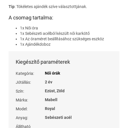
Tip
:
Tökéletes ajándék szíve választottjának.
A csomag tartalma:
1x Női óra
1x
Sebészeti acélból készült női karkötő
1x
Az óraméret beállításához szükséges eszköz
1x
Ajándékdoboz
Kiegészítő paraméterek
Női órák
Kategória
:
2 év
Jótállás
:
Ezüst, Zöld
Szín
:
Mabell
Márka
:
Royal
Model
:
Sebészeti acél
Anyag
:
Állítható