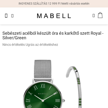
Ugrás
INGYENES SZÁLLÍTÁS 12 999 Ft feletti vásárlás esetén
a
fő
Újdonságok
tartalomhoz
KOS
Női
gyűrűk
Sebészeti acélból készült óra és karkőtő szett Royal -
Silver/Green
Női
fülbevalók
A
Nincs értékelés
Ugrás az értékeléshez
termék
átlagos
Női
karkötők
értékelése
5-
ből
Női
0,0
nyakláncok
csillag.
Női
órák
Ajándékdobozok