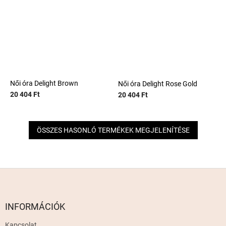
Női óra Delight Brown
Női óra Delight Rose Gold
20 404 Ft
20 404 Ft
ÖSSZES HASONLÓ TERMÉKEK MEGJELENÍTÉSE
L
á
b
l
INFORMÁCIÓK
é
Kapcsolat