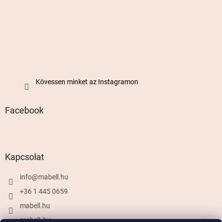
Kövessen minket az Instagramon
Facebook
Kapcsolat
info
@
mabell.hu
+36 1 445 0659
mabell.hu
mabell_hu