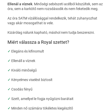
Ellenál a víznek
.
Minőségi sebészeti acélból készültek, sem az
óra, sem a karkötő nem rozsdásodik és nem feketedik meg.
Az óra 5ATM vízállósággal rendelkezik, tehát zuhanyozhat
vagy akár mosogathat is vele.
Kizárólag nálunk kapható, máshol nem tudja beszerezni.
Miért válassza a Royal szettet?
✓
Elegáns és kifinomult
✓
Ellenáll a víznek
✓
Kiváló minőségű
✓
Kényelmes viselést biztosít
✓
Csodás fényű
✓
Szett, amellyel le fogja nyűgözni barátait
✓
Minden nő számára tökéletes kiegészítő