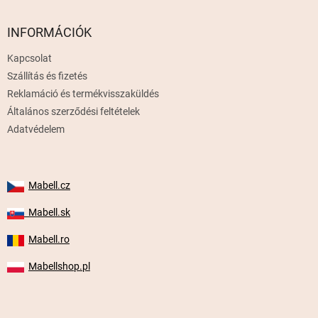
á
b
l
INFORMÁCIÓK
é
Kapcsolat
c
Szállítás és fizetés
Reklamáció és termékvisszaküldés
Általános szerződési feltételek
Adatvédelem
Mabell.cz
Mabell.sk
Mabell.ro
Mabellshop.pl