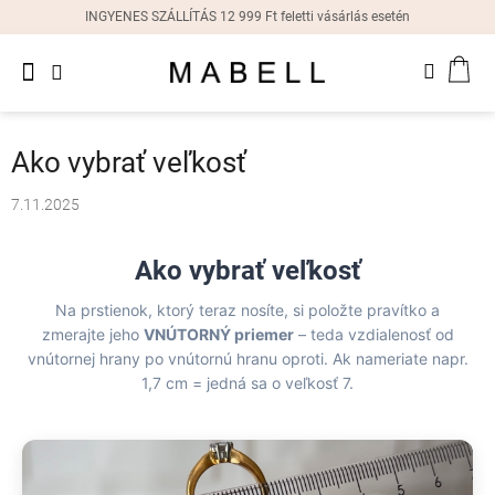
Ugrás
INGYENES SZÁLLÍTÁS 12 999 Ft feletti vásárlás esetén
a
fő
Újdonságok
tartalomhoz
KOS
Női
gyűrűk
Ako vybrať veľkosť
Női
fülbevalók
7.11.2025
Női
Ako vybrať veľkosť
karkötők
Na prstienok, ktorý teraz nosíte, si položte pravítko a
Női
zmerajte jeho
VNÚTORNÝ priemer
– teda vzdialenosť od
nyakláncok
vnútornej hrany po vnútornú hranu oproti. Ak nameriate napr.
1,7 cm = jedná sa o veľkosť 7.
Női
órák
Ajándékdobozok