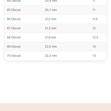
64 Obvod
20,4 mm
11
65 Obvod
20,7 mm
11
66 Obvod
21,0 mm
11,5
67 Obvod
21,3 mm
12
68 Obvod
21,6 mm
12,5
69 Obvod
22,0 mm
13
70 Obvod
22,3 mm
13
L